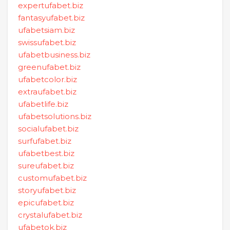
expertufabet.biz
fantasyufabet.biz
ufabetsiam.biz
swissufabet.biz
ufabetbusiness.biz
greenufabet.biz
ufabetcolor.biz
extraufabet.biz
ufabetlife.biz
ufabetsolutions.biz
socialufabet.biz
surfufabet.biz
ufabetbest.biz
sureufabet.biz
customufabet.biz
storyufabet.biz
epicufabet.biz
crystalufabet.biz
ufabetok.biz