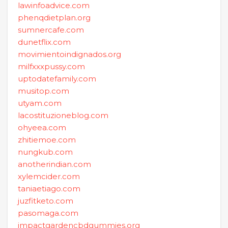
lawinfoadvice.com
phenqdietplan.org
sumnercafe.com
dunetflix.com
movimientoindignados.org
milfxxxpussy.com
uptodatefamily.com
musitop.com
utyam.com
lacostituzioneblog.com
ohyeea.com
zhitiemoe.com
nungkub.com
anotherindian.com
xylemcider.com
taniaetiago.com
juzfitketo.com
pasomaga.com
impactgardencbdgummies.org