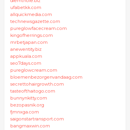
diemthole.biz
ufabetkk.com
allquickmedia.com
technewsgazette.com
pureglowfacecream.com
kingofherrings.com
mrbetjapan.com
anewentity.biz
appkuala.com
seo7days.com
pureglowcream.com
bloemenbezorgenvandaag.com
secrettohairgrowth.com
tasteofthaitogo.com
bunnynkitty.com
bezopasnik.org
fjmnxga.com
saigonstartransport.com
bangmaxwin.com