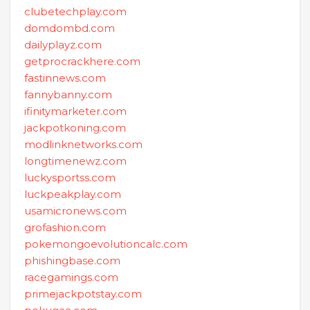
clubetechplay.com
domdombd.com
dailyplayz.com
getprocrackhere.com
fastinnews.com
fannybanny.com
ifinitymarketer.com
jackpotkoning.com
modlinknetworks.com
longtimenewz.com
luckysportss.com
luckpeakplay.com
usamicronews.com
grofashion.com
pokemongoevolutioncalc.com
phishingbase.com
racegamings.com
primejackpotstay.com