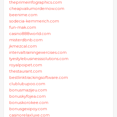
theprimeinfographics.com
cheapvaliumordernow.com
beenime.com
sodecia-kemmerich.com
fun-mak.com
casino888world.com
misterdbnb.com
jkmezcal.com
intervaltrainingexercises.com
tyestylebusinesssolutions.com
royalpoipet.com
thestaurant.com
bestlinktrackingsoftware.com
clublubupoo.com
bonusmazijeu.com
bonuskyfojea.com
bonuskorokee.com
bonusgexipoy.com
casinorelaxluxe.com