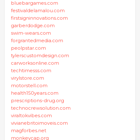
bluebargames.com
festivaldelamalou.com
firstsigninnovations.com
garberdodge.com
swim-wears.com
forgrantedmedia.com
peolpstar.com
tylerscustomdesign.com
carworksonline.com
techtimesss.com
virylstore.com
motorstell.com
health150years.com
prescriptions-drug.org
technocrewsolution.com
viraltokvibes.com
vivianebritoimoveis.com
magforbes.net
monkeycap.org