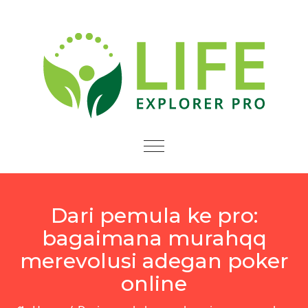
Skip to content
Toggle
navigation
Dari pemula ke pro:
bagaimana murahqq
merevolusi adegan poker
online