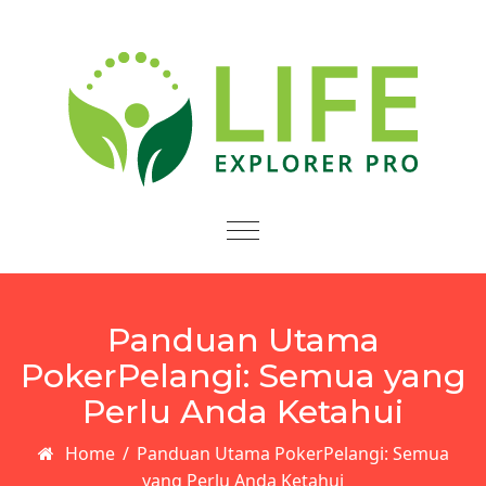
Skip to content
Toggle
navigation
Panduan Utama
PokerPelangi: Semua yang
Perlu Anda Ketahui
Home
/
Panduan Utama PokerPelangi: Semua
yang Perlu Anda Ketahui