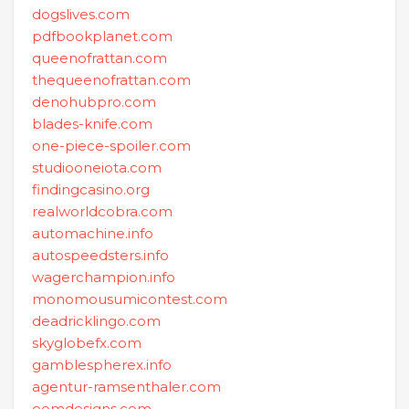
dogslives.com
pdfbookplanet.com
queenofrattan.com
thequeenofrattan.com
denohubpro.com
blades-knife.com
one-piece-spoiler.com
studiooneiota.com
findingcasino.org
realworldcobra.com
automachine.info
autospeedsters.info
wagerchampion.info
monomousumicontest.com
deadricklingo.com
skyglobefx.com
gamblespherex.info
agentur-ramsenthaler.com
eomdesigns.com