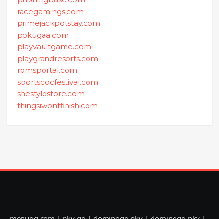
racegamings.com
primejackpotstay.com
pokugaa.com
playvaultgame.com
playgrandresorts.com
romsportal.com
sportsdocfestival.com
shestylestore.com
thingsiwontfinish.com
menuqq.com
|
pkv qq
|
dominoqq pkv
|
dominoqq pkv
|