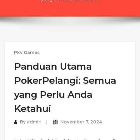
Pkv Games
Panduan Utama
PokerPelangi: Semua
yang Perlu Anda
Ketahui
By
admin
November 7, 2024