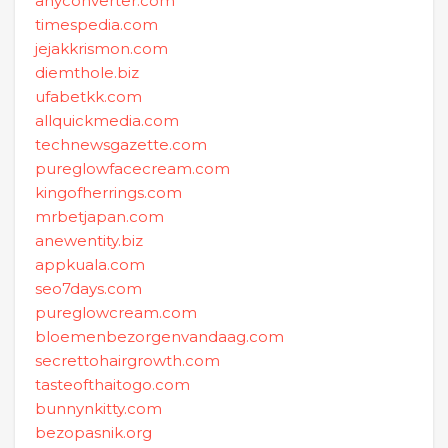
anyconverter.com
timespedia.com
jejakkrismon.com
diemthole.biz
ufabetkk.com
allquickmedia.com
technewsgazette.com
pureglowfacecream.com
kingofherrings.com
mrbetjapan.com
anewentity.biz
appkuala.com
seo7days.com
pureglowcream.com
bloemenbezorgenvandaag.com
secrettohairgrowth.com
tasteofthaitogo.com
bunnynkitty.com
bezopasnik.org