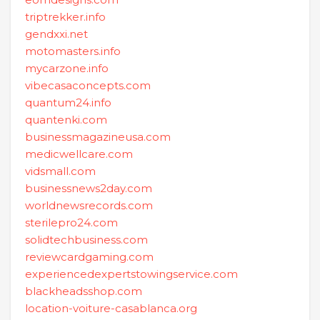
triptrekker.info
gendxxi.net
motomasters.info
mycarzone.info
vibecasaconcepts.com
quantum24.info
quantenki.com
businessmagazineusa.com
medicwellcare.com
vidsmall.com
businessnews2day.com
worldnewsrecords.com
sterilepro24.com
solidtechbusiness.com
reviewcardgaming.com
experiencedexpertstowingservice.com
blackheadsshop.com
location-voiture-casablanca.org