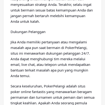
menyesuaikan strategi Anda. Terakhir, selalu ingat
untuk bermain sesuai batas kemampuan Anda dan
jangan pernah bertaruh melebihi kemampuan
Anda untuk kalah.
Dukungan Pelanggan
Jika Anda memiliki pertanyaan atau mengalami
masalah apa pun saat bermain di PokerPelangi,
situs ini menawarkan dukungan pelanggan 24/7.
Anda dapat menghubungi tim mereka melalui
email, live chat, atau telepon untuk mendapatkan
bantuan terkait masalah apa pun yang mungkin
Anda temui.
Secara keseluruhan, PokerPelangi adalah situs
poker online fantastis yang menawarkan beragam
permainan dan turnamen untuk pemain dari semua
tingkat keahlian. Apakah Anda seorang pemula