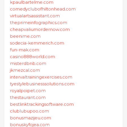
kpaulbartelme.com
comedyclubofhiltonhead.com
virtualartsassistant.com
theprimeinfographics.com
cheapvaliumordernow.com
beenime.com
sodecia-kemmerich.com
fun-mak.com
casino888world.com
misterdbnb.com
jkmezcal.com
intervaltrainingexercises.com
tyestylebusinesssolutions.com
royalpoipet.com
thestaurant.com
bestlinktrackingsoftware.com
clublubupoo.com
bonusmazijeu.com
bonuskyfojea.com