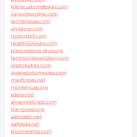
tylerscustomdesign.com
carworksonline.com
techtimesss.com
virylstore.com
motorstell.com
health150years.com
prescriptions-drug.org
technocrewsolution.com
viraltokvibes.com
vivianebritoimoveis.com
magforbes.net
monkeycap.org
sdenix.net
amarinhillcrest.com
the-tourist.org
advogato.net
isafebag.net
bloombergz.com