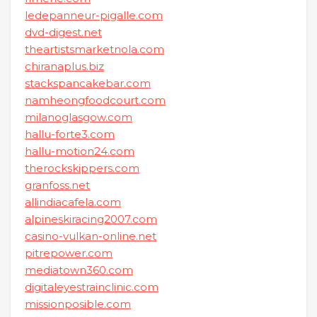
ledepanneur-pigalle.com
dvd-digest.net
theartistsmarketnola.com
chiranaplus.biz
stackspancakebar.com
namheongfoodcourt.com
milanoglasgow.com
hallu-forte3.com
hallu-motion24.com
therockskippers.com
granfoss.net
allindiacafela.com
alpineskiracing2007.com
casino-vulkan-online.net
pitrepower.com
mediatown360.com
digitaleyestrainclinic.com
missionposible.com