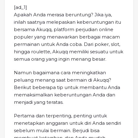
[ad_1]
Apakah Anda merasa beruntung? Jika iya,
inilah saatnya melepaskan keberuntungan itu
bersama Akuqq, platform perjudian online
populer yang menawarkan berbagai macam
permainan untuk Anda coba. Dari poker, slot,
hingga roulette, Akuqq ​​memiliki sesuatu untuk
semua orang yang ingin menang besar.
Namun bagaimana cara meningkatkan
peluang menang saat bermain di Akuqq?
Berikut beberapa tip untuk membantu Anda
memaksimalkan keberuntungan Anda dan
menjadi yang teratas.
Pertama dan terpenting, penting untuk
menetapkan anggaran untuk diri Anda sendiri
sebelum mulai bermain. Berjudi bisa
membuat ketagihan, dan Anda mudah