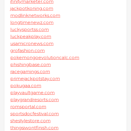
ifinitymarketer.com
jackpotkoning.com
modlinknetworks.com
longtimenewz.com
luckysportss.com
luckpeakplay.com
usamicronews.com
grofashion.com
pokemongoevolutioncalc.com
phishingbase.com
racegamings.com
primejackpotstay.com
pokugaa.com
playvaultgame.com
playgrandresorts.com
romsportal.com
sportsdocfestival.com
shestylestore.com
thingsiwontfinish.com