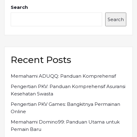
Search
Search
Recent Posts
Memahami ADUQQ: Panduan Komprehensif
Pengertian PKV: Panduan Komprehensif Asuransi
Kesehatan Swasta
Pengertian PKV Games: Bangkitnya Permainan
Online
Memahami Domino99: Panduan Utama untuk
Pemain Baru