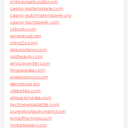
enterpriseboosts.com
casino-kartenspiele.com
casino-automatenspiele.org
casino-tischspiele.com
otbody.com
jamestrust.net
trenz24.com
skipworking.com
loizbeauty.com
anyconverter.com
timespedia.com
jejakkrismon.com
diemthole.biz
ufabetkk.com
allquickmedia.com
technewsgazette.com
pureglowfacecream.com
kingofherrings.com
mrbetjapan.com