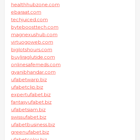
healthhubzone.com
ebaraat.com
techjuiced.com
byteboosttech.com
magnexushub.com
virtuogoweb.com
biglotshours.com
buyliraglutide.com
onlinesafemeds.com
gyanibhandar.com
ufabetwarp.biz
ufabetclip.biz
expertufabet.biz
fantasyufabet.biz
ufabetsiam.biz
swissufabet.biz
ufabetbusiness.biz
greenufabet.biz
ufabetcolor.biz