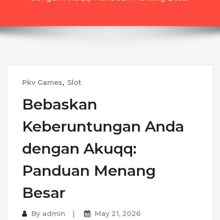
Pkv Games
,
Slot
Bebaskan
Keberuntungan Anda
dengan Akuqq:
Panduan Menang
Besar
By
admin
May 21, 2026