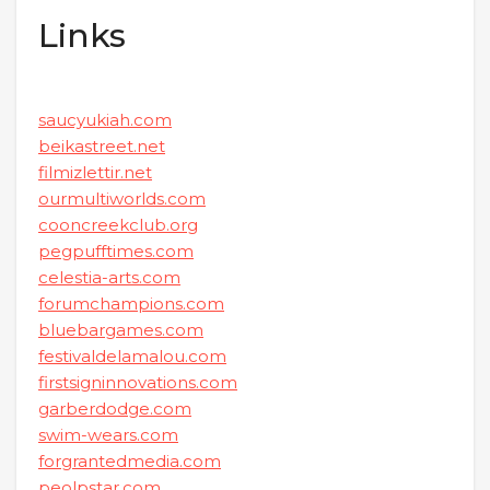
Links
saucyukiah.com
beikastreet.net
filmizlettir.net
ourmultiworlds.com
cooncreekclub.org
pegpufftimes.com
celestia-arts.com
forumchampions.com
bluebargames.com
festivaldelamalou.com
firstsigninnovations.com
garberdodge.com
swim-wears.com
forgrantedmedia.com
peolpstar.com