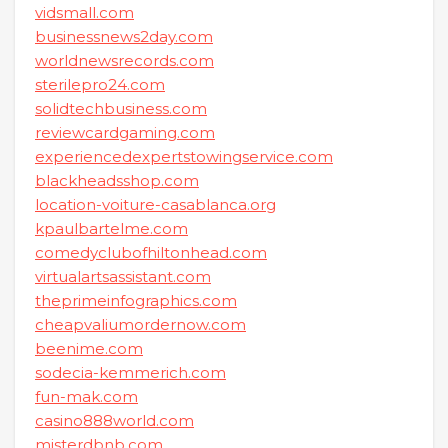
vidsmall.com
businessnews2day.com
worldnewsrecords.com
sterilepro24.com
solidtechbusiness.com
reviewcardgaming.com
experiencedexpertstowingservice.com
blackheadsshop.com
location-voiture-casablanca.org
kpaulbartelme.com
comedyclubofhiltonhead.com
virtualartsassistant.com
theprimeinfographics.com
cheapvaliumordernow.com
beenime.com
sodecia-kemmerich.com
fun-mak.com
casino888world.com
misterdbnb.com