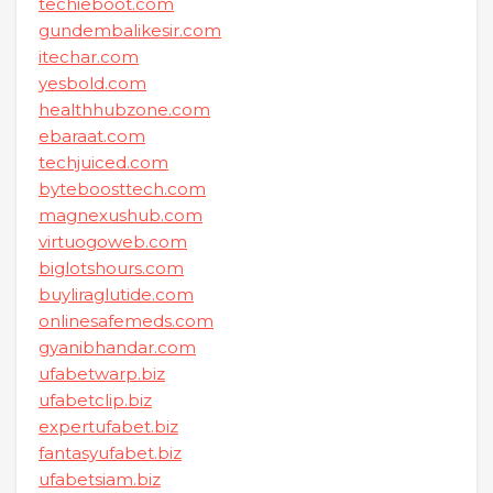
techieboot.com
gundembalikesir.com
itechar.com
yesbold.com
healthhubzone.com
ebaraat.com
techjuiced.com
byteboosttech.com
magnexushub.com
virtuogoweb.com
biglotshours.com
buyliraglutide.com
onlinesafemeds.com
gyanibhandar.com
ufabetwarp.biz
ufabetclip.biz
expertufabet.biz
fantasyufabet.biz
ufabetsiam.biz