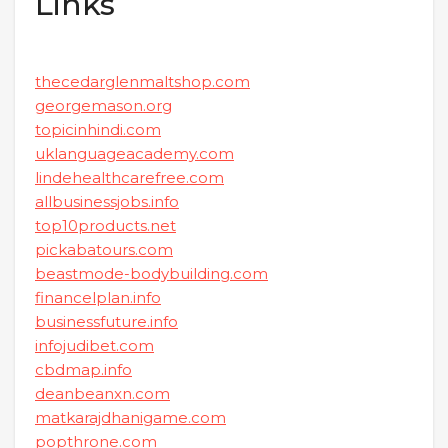
Links
thecedarglenmaltshop.com
georgemason.org
topicinhindi.com
uklanguageacademy.com
lindehealthcarefree.com
allbusinessjobs.info
top10products.net
pickabatours.com
beastmode-bodybuilding.com
financelplan.info
businessfuture.info
infojudibet.com
cbdmap.info
deanbeanxn.com
matkarajdhanigame.com
popthrone.com