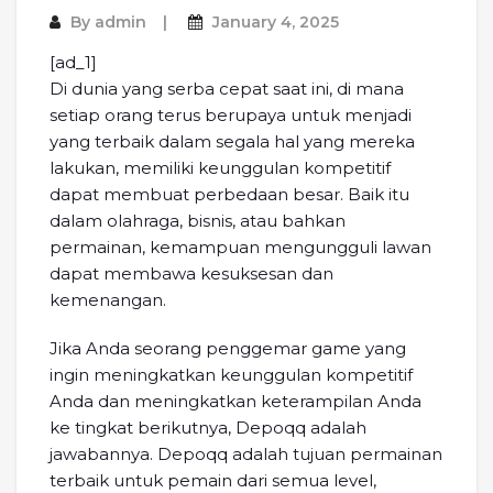
By
admin
January 4, 2025
[ad_1]
Di dunia yang serba cepat saat ini, di mana
setiap orang terus berupaya untuk menjadi
yang terbaik dalam segala hal yang mereka
lakukan, memiliki keunggulan kompetitif
dapat membuat perbedaan besar. Baik itu
dalam olahraga, bisnis, atau bahkan
permainan, kemampuan mengungguli lawan
dapat membawa kesuksesan dan
kemenangan.
Jika Anda seorang penggemar game yang
ingin meningkatkan keunggulan kompetitif
Anda dan meningkatkan keterampilan Anda
ke tingkat berikutnya, Depoqq adalah
jawabannya. Depoqq adalah tujuan permainan
terbaik untuk pemain dari semua level,