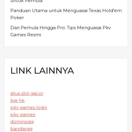
untuk Pemula
Panduan Utama untuk Menguasai Texas Hold’em
Poker
Dari Pemula Hingga Pro: Tips Menguasai Pkv
Games Resmi
LINK LAINNYA
situs slot gacor
live hk
pkv games login
pkv games
dominoqq
bandarqq