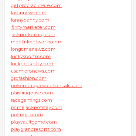
getprocrackhere.com
fastinnews.com
fannybanny.com
ifinitymarketer.com
jackpotkoning.com
modlinknetworks.com
longtimenewz.com
luckysportss.com
luckpeakplay.com
usamicronews.com
grofashion.com
pokemongoevolutioncalc.com
phishingbase.com
racegamings.com
primejackpotstay.com
pokugaa.com
playvaultgame.com
playgrandresorts.com