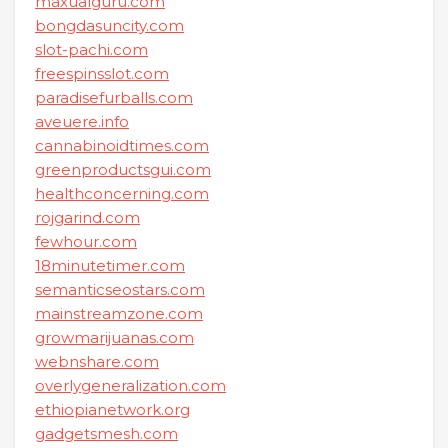
maxualguru.com
bongdasuncity.com
slot-pachi.com
freespinsslot.com
paradisefurballs.com
aveuere.info
cannabinoidtimes.com
greenproductsgui.com
healthconcerning.com
rojgarind.com
fewhour.com
18minutetimer.com
semanticseostars.com
mainstreamzone.com
growmarijuanas.com
webnshare.com
overlygeneralization.com
ethiopianetwork.org
gadgetsmesh.com