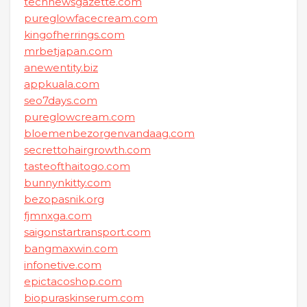
technewsgazette.com
pureglowfacecream.com
kingofherrings.com
mrbetjapan.com
anewentity.biz
appkuala.com
seo7days.com
pureglowcream.com
bloemenbezorgenvandaag.com
secrettohairgrowth.com
tasteofthaitogo.com
bunnynkitty.com
bezopasnik.org
fjmnxga.com
saigonstartransport.com
bangmaxwin.com
infonetive.com
epictacoshop.com
biopuraskinserum.com