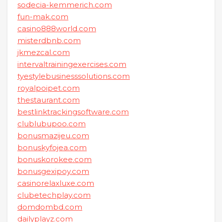
sodecia-kemmerich.com
fun-mak.com
casino888world.com
misterdbnb.com
jkmezcal.com
intervaltrainingexercises.com
tyestylebusinesssolutions.com
royalpoipet.com
thestaurant.com
bestlinktrackingsoftware.com
clublubupoo.com
bonusmazijeu.com
bonuskyfojea.com
bonuskorokee.com
bonusgexipoy.com
casinorelaxluxe.com
clubetechplay.com
domdombd.com
dailyplayz.com