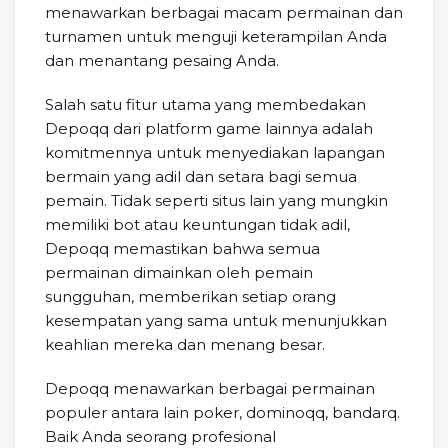
menawarkan berbagai macam permainan dan
turnamen untuk menguji keterampilan Anda
dan menantang pesaing Anda.
Salah satu fitur utama yang membedakan
Depoqq dari platform game lainnya adalah
komitmennya untuk menyediakan lapangan
bermain yang adil dan setara bagi semua
pemain. Tidak seperti situs lain yang mungkin
memiliki bot atau keuntungan tidak adil,
Depoqq memastikan bahwa semua
permainan dimainkan oleh pemain
sungguhan, memberikan setiap orang
kesempatan yang sama untuk menunjukkan
keahlian mereka dan menang besar.
Depoqq menawarkan berbagai permainan
populer antara lain poker, dominoqq, bandarq.
Baik Anda seorang profesional