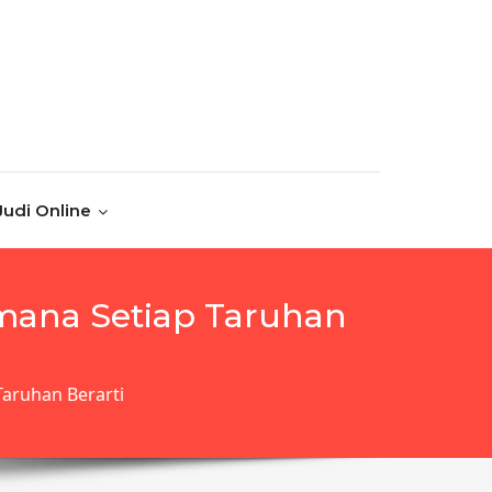
Judi Online
mana Setiap Taruhan
aruhan Berarti