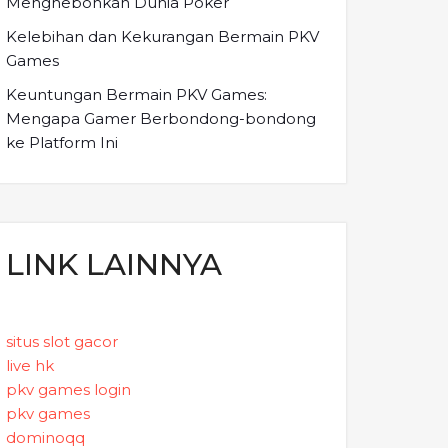
Menghebohkan Dunia Poker
Kelebihan dan Kekurangan Bermain PKV
Games
Keuntungan Bermain PKV Games:
Mengapa Gamer Berbondong-bondong
ke Platform Ini
LINK LAINNYA
situs slot gacor
live hk
pkv games login
pkv games
dominoqq