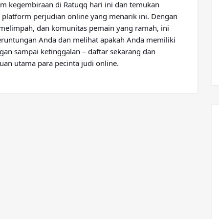
 kegembiraan di Ratuqq hari ini dan temukan
platform perjudian online yang menarik ini. Dengan
melimpah, dan komunitas pemain yang ramah, ini
eruntungan Anda dan melihat apakah Anda memiliki
gan sampai ketinggalan – daftar sekarang dan
an utama para pecinta judi online.