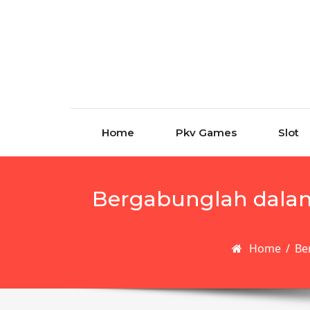
Skip to content
Home
Pkv Games
Slot
Bergabunglah dalam
Home
/
Be