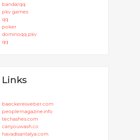
bandarqq
pkv games
qq
poker
dominoqq pkv
qq
Links
baeckereiweber.com
peoplemagazine.info
techashes.com
canyouwash.co
havadisantalya.com