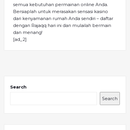
semua kebutuhan permainan online Anda.
Bersiaplah untuk merasakan sensasi kasino
dari kenyamanan rumah Anda sendiri – daftar
dengan Rajaqq hari ini dan mulailah bermain
dan menang!
[ad_2]
Search
Search