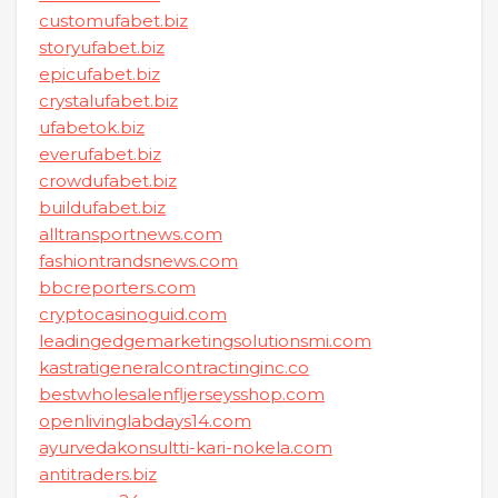
customufabet.biz
storyufabet.biz
epicufabet.biz
crystalufabet.biz
ufabetok.biz
everufabet.biz
crowdufabet.biz
buildufabet.biz
alltransportnews.com
fashiontrandsnews.com
bbcreporters.com
cryptocasinoguid.com
leadingedgemarketingsolutionsmi.com
kastratigeneralcontractinginc.co
bestwholesalenfljerseysshop.com
openlivinglabdays14.com
ayurvedakonsultti-kari-nokela.com
antitraders.biz