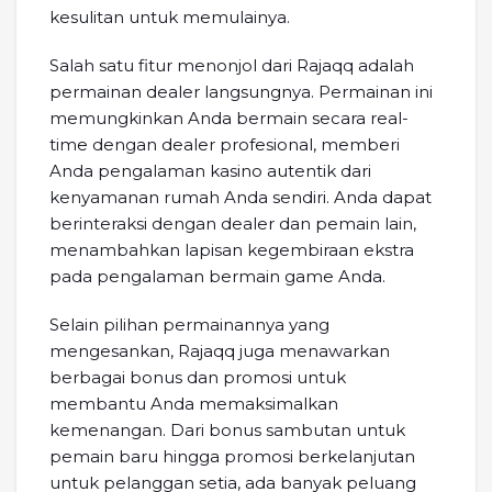
kesulitan untuk memulainya.
Salah satu fitur menonjol dari Rajaqq adalah
permainan dealer langsungnya. Permainan ini
memungkinkan Anda bermain secara real-
time dengan dealer profesional, memberi
Anda pengalaman kasino autentik dari
kenyamanan rumah Anda sendiri. Anda dapat
berinteraksi dengan dealer dan pemain lain,
menambahkan lapisan kegembiraan ekstra
pada pengalaman bermain game Anda.
Selain pilihan permainannya yang
mengesankan, Rajaqq juga menawarkan
berbagai bonus dan promosi untuk
membantu Anda memaksimalkan
kemenangan. Dari bonus sambutan untuk
pemain baru hingga promosi berkelanjutan
untuk pelanggan setia, ada banyak peluang