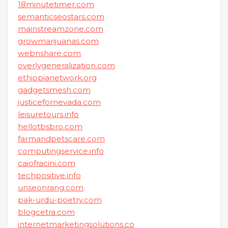
18minutetimer.com
semanticseostars.com
mainstreamzone.com
growmarijuanas.com
webnshare.com
overlygeneralization.com
ethiopianetwork.org
gadgetsmesh.com
justicefornevada.com
leisuretours.info
hellotbsbro.com
farmandpetscare.com
computingservice.info
caiofracini.com
techpositive.info
unseonrang.com
pak-urdu-poetry.com
blogcetra.com
internetmarketingsolutions.co