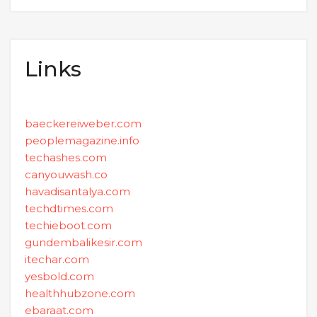
Links
baeckereiweber.com
peoplemagazine.info
techashes.com
canyouwash.co
havadisantalya.com
techdtimes.com
techieboot.com
gundembalikesir.com
itechar.com
yesbold.com
healthhubzone.com
ebaraat.com