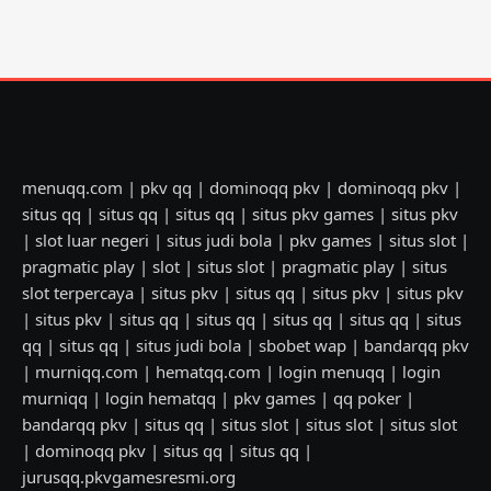
menuqq.com
|
pkv qq
|
dominoqq pkv
|
dominoqq pkv
|
situs qq
|
situs qq
|
situs qq
|
situs pkv games
|
situs pkv
|
slot luar negeri
|
situs judi bola
|
pkv games
|
situs slot
|
pragmatic play
|
slot
|
situs slot
|
pragmatic play
|
situs
slot terpercaya
|
situs pkv
|
situs qq
|
situs pkv
|
situs pkv
|
situs pkv
|
situs qq
|
situs qq
|
situs qq
|
situs qq
|
situs
qq
|
situs qq
|
situs judi bola
|
sbobet wap
|
bandarqq pkv
|
murniqq.com
|
hematqq.com
|
login menuqq
|
login
murniqq
|
login hematqq
|
pkv games
|
qq poker
|
bandarqq pkv
|
situs qq
|
situs slot
|
situs slot
|
situs slot
|
dominoqq pkv
|
situs qq
|
situs qq
|
jurusqq.pkvgamesresmi.org