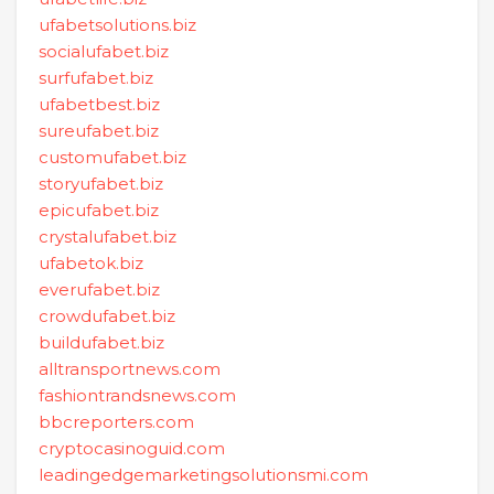
ufabetsolutions.biz
socialufabet.biz
surfufabet.biz
ufabetbest.biz
sureufabet.biz
customufabet.biz
storyufabet.biz
epicufabet.biz
crystalufabet.biz
ufabetok.biz
everufabet.biz
crowdufabet.biz
buildufabet.biz
alltransportnews.com
fashiontrandsnews.com
bbcreporters.com
cryptocasinoguid.com
leadingedgemarketingsolutionsmi.com