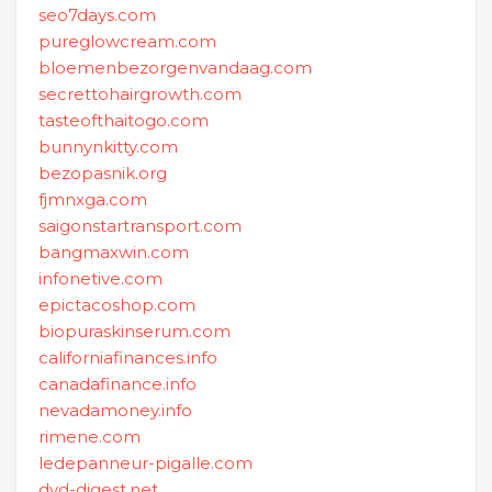
seo7days.com
pureglowcream.com
bloemenbezorgenvandaag.com
secrettohairgrowth.com
tasteofthaitogo.com
bunnynkitty.com
bezopasnik.org
fjmnxga.com
saigonstartransport.com
bangmaxwin.com
infonetive.com
epictacoshop.com
biopuraskinserum.com
californiafinances.info
canadafinance.info
nevadamoney.info
rimene.com
ledepanneur-pigalle.com
dvd-digest.net