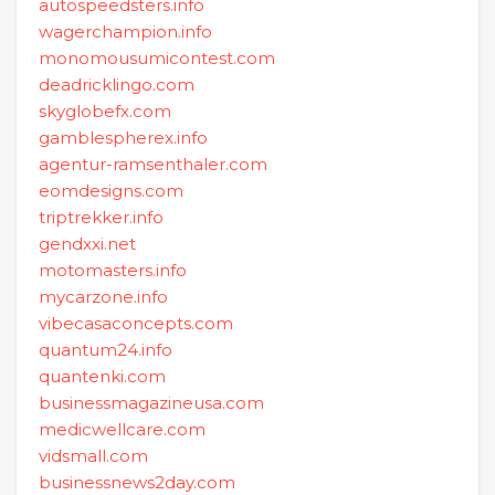
autospeedsters.info
wagerchampion.info
monomousumicontest.com
deadricklingo.com
skyglobefx.com
gamblespherex.info
agentur-ramsenthaler.com
eomdesigns.com
triptrekker.info
gendxxi.net
motomasters.info
mycarzone.info
vibecasaconcepts.com
quantum24.info
quantenki.com
businessmagazineusa.com
medicwellcare.com
vidsmall.com
businessnews2day.com