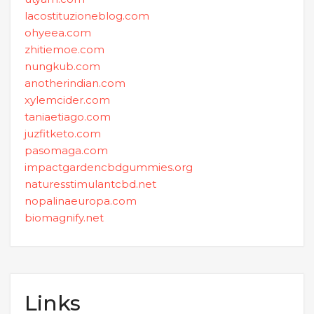
lacostituzioneblog.com
ohyeea.com
zhitiemoe.com
nungkub.com
anotherindian.com
xylemcider.com
taniaetiago.com
juzfitketo.com
pasomaga.com
impactgardencbdgummies.org
naturesstimulantcbd.net
nopalinaeuropa.com
biomagnify.net
Links