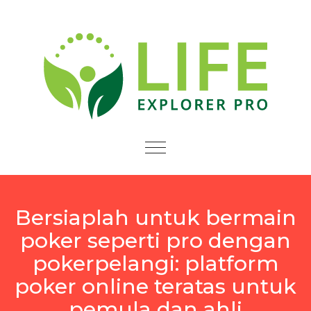
Skip to content
Toggle
navigation
Bersiaplah untuk bermain
poker seperti pro dengan
pokerpelangi: platform
poker online teratas untuk
pemula dan ahli