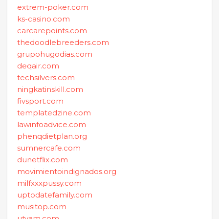
extrem-poker.com
ks-casino.com
carcarepoints.com
thedoodlebreeders.com
grupohugodias.com
deqair.com
techsilvers.com
ningkatinskill.com
fivsport.com
templatedzine.com
lawinfoadvice.com
phenqdietplan.org
sumnercafe.com
dunetflix.com
movimientoindignados.org
milfxxxpussy.com
uptodatefamily.com
musitop.com
utyam.com