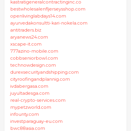
kastratigeneralcontractinginc.co
bestwholesalenfljerseysshop.com
openlivinglabdays14.com
ayurvedakonsultti-kari-nokela.com
antitraders.biz
aryanews24.com
xscape-it.com
777azino-mobile.com
cobbseniorbowl.com
technowdesign.com
durexsecurityandshipping.com
cityroofingandplannig.com
ivdabergasa.com
juyultadesga.com
real-crypto-services.com
mypetzworld.com
infounty.com
investparaguay-eu.com
bwc88asia.com