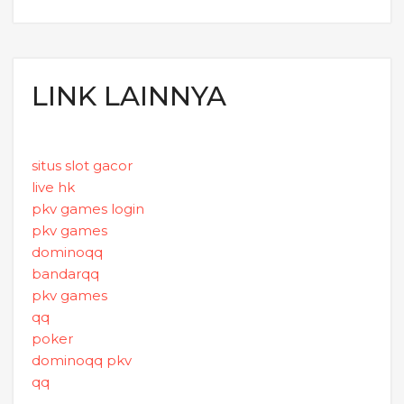
LINK LAINNYA
situs slot gacor
live hk
pkv games login
pkv games
dominoqq
bandarqq
pkv games
qq
poker
dominoqq pkv
qq