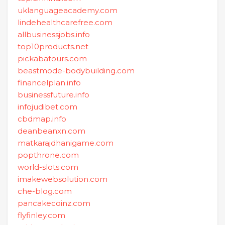
uklanguageacademy.com
lindehealthcarefree.com
allbusinessjobs.info
top10products.net
pickabatours.com
beastmode-bodybuilding.com
financelplan.info
businessfuture.info
infojudibet.com
cbdmap.info
deanbeanxn.com
matkarajdhanigame.com
popthrone.com
world-slots.com
imakewebsolution.com
che-blog.com
pancakecoinz.com
flyfinley.com