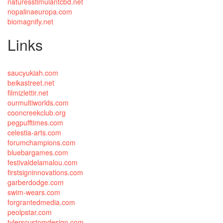
naturesstimulantcbd.net
nopalinaeuropa.com
biomagnify.net
Links
saucyukiah.com
beikastreet.net
filmizlettir.net
ourmultiworlds.com
cooncreekclub.org
pegpufftimes.com
celestia-arts.com
forumchampions.com
bluebargames.com
festivaldelamalou.com
firstsigninnovations.com
garberdodge.com
swim-wears.com
forgrantedmedia.com
peolpstar.com
tylerscustomdesign.com