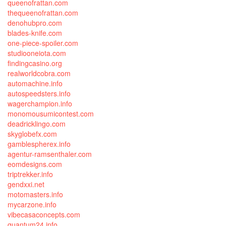
queenofrattan.com
thequeenofrattan.com
denohubpro.com
blades-knife.com
one-piece-spoiler.com
studiooneiota.com
findingcasino.org
realworldcobra.com
automachine.info
autospeedsters.info
wagerchampion.info
monomousumicontest.com
deadricklingo.com
skyglobefx.com
gamblespherex.info
agentur-ramsenthaler.com
eomdesigns.com
triptrekker.info
gendxxi.net
motomasters.info
mycarzone.info
vibecasaconcepts.com
quantum24.info