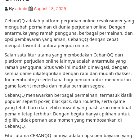
By
admin
August 18, 2025
CebanQQ adalah platform perjudian online revolusioner yang
mengubah permainan di dunia perjudian online. Dengan
antarmuka yang ramah pengguna, berbagai permainan, dan
opsi pembayaran yang aman, CebanQQ dengan cepat
menjadi favorit di antara penjudi online.
Salah satu fitur utama yang membedakan CebanQQ dari
platform perjudian online lainnya adalah antarmuka yang
ramah pengguna. Situs web ini mudah dinavigasi, dengan
semua game dikategorikan dengan rapi dan mudah diakses.
Ini membuatnya sederhana bagi pemain untuk menemukan
game favorit mereka dan mulai bermain segera.
CebanQQ menawarkan berbagai permainan, termasuk klasik
populer seperti poker, blackjack, dan roulette, serta game
yang lebih baru dan lebih inovatif yang pasti akan membuat
pemain tetap terhibur. Dengan begitu banyak pilihan untuk
dipilih, tidak pernah ada momen yang membosankan di
CebanQQ.
Fitur utama CEBANQQ lainnya adalah opsi pembayaran yang