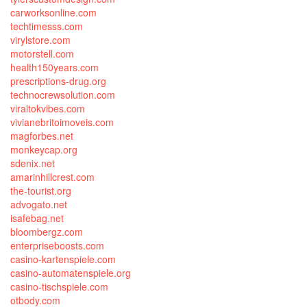
carworksonline.com
techtimesss.com
virylstore.com
motorstell.com
health150years.com
prescriptions-drug.org
technocrewsolution.com
viraltokvibes.com
vivianebritoimoveis.com
magforbes.net
monkeycap.org
sdenix.net
amarinhillcrest.com
the-tourist.org
advogato.net
isafebag.net
bloombergz.com
enterpriseboosts.com
casino-kartenspiele.com
casino-automatenspiele.org
casino-tischspiele.com
otbody.com