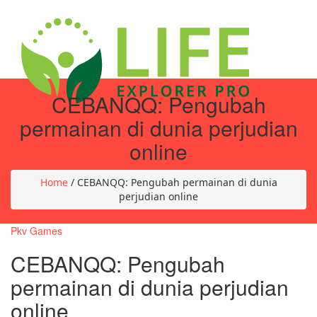
Skip
to
content
Toggl
navig
CEBANQQ: Pengubah
permainan di dunia perjudian
online
Home
/
CEBANQQ: Pengubah permainan di dunia
perjudian online
Pkv Games
CEBANQQ: Pengubah
permainan di dunia perjudian
online