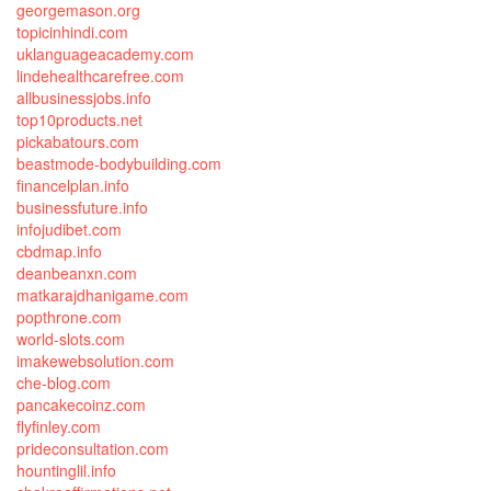
georgemason.org
topicinhindi.com
uklanguageacademy.com
lindehealthcarefree.com
allbusinessjobs.info
top10products.net
pickabatours.com
beastmode-bodybuilding.com
financelplan.info
businessfuture.info
infojudibet.com
cbdmap.info
deanbeanxn.com
matkarajdhanigame.com
popthrone.com
world-slots.com
imakewebsolution.com
che-blog.com
pancakecoinz.com
flyfinley.com
prideconsultation.com
hountinglil.info