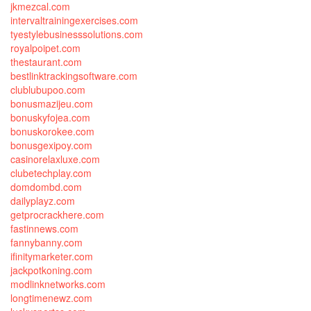
jkmezcal.com
intervaltrainingexercises.com
tyestylebusinesssolutions.com
royalpoipet.com
thestaurant.com
bestlinktrackingsoftware.com
clublubupoo.com
bonusmazijeu.com
bonuskyfojea.com
bonuskorokee.com
bonusgexipoy.com
casinorelaxluxe.com
clubetechplay.com
domdombd.com
dailyplayz.com
getprocrackhere.com
fastinnews.com
fannybanny.com
ifinitymarketer.com
jackpotkoning.com
modlinknetworks.com
longtimenewz.com