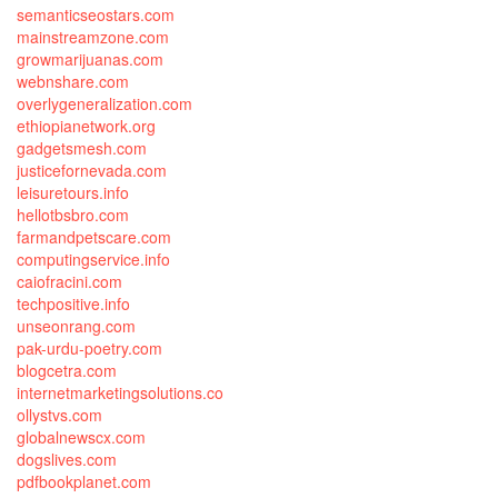
semanticseostars.com
mainstreamzone.com
growmarijuanas.com
webnshare.com
overlygeneralization.com
ethiopianetwork.org
gadgetsmesh.com
justicefornevada.com
leisuretours.info
hellotbsbro.com
farmandpetscare.com
computingservice.info
caiofracini.com
techpositive.info
unseonrang.com
pak-urdu-poetry.com
blogcetra.com
internetmarketingsolutions.co
ollystvs.com
globalnewscx.com
dogslives.com
pdfbookplanet.com