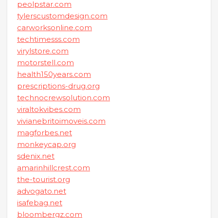
peolpstar.com
tylerscustomdesign.com
carworksonline.com
techtimesss.com
virylstore.com
motorstell.com
health150years.com
prescriptions-drug.org
technocrewsolution.com
viraltokvibes.com
vivianebritoimoveis.com
magforbes.net
monkeycap.org
sdenix.net
amarinhillcrest.com
the-tourist.org
advogato.net
isafebag.net
bloombergz.com