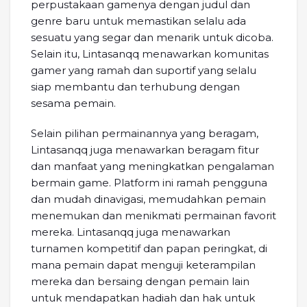
perpustakaan gamenya dengan judul dan
genre baru untuk memastikan selalu ada
sesuatu yang segar dan menarik untuk dicoba.
Selain itu, Lintasanqq menawarkan komunitas
gamer yang ramah dan suportif yang selalu
siap membantu dan terhubung dengan
sesama pemain.
Selain pilihan permainannya yang beragam,
Lintasanqq juga menawarkan beragam fitur
dan manfaat yang meningkatkan pengalaman
bermain game. Platform ini ramah pengguna
dan mudah dinavigasi, memudahkan pemain
menemukan dan menikmati permainan favorit
mereka. Lintasanqq juga menawarkan
turnamen kompetitif dan papan peringkat, di
mana pemain dapat menguji keterampilan
mereka dan bersaing dengan pemain lain
untuk mendapatkan hadiah dan hak untuk