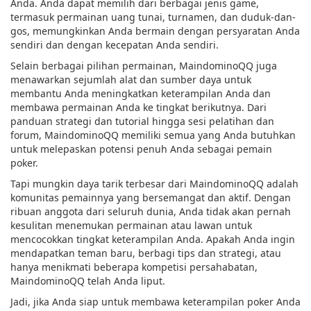
Anda. Anda dapat memilih dari berbagai jenis game,
termasuk permainan uang tunai, turnamen, dan duduk-dan-
gos, memungkinkan Anda bermain dengan persyaratan Anda
sendiri dan dengan kecepatan Anda sendiri.
Selain berbagai pilihan permainan, MaindominoQQ juga
menawarkan sejumlah alat dan sumber daya untuk
membantu Anda meningkatkan keterampilan Anda dan
membawa permainan Anda ke tingkat berikutnya. Dari
panduan strategi dan tutorial hingga sesi pelatihan dan
forum, MaindominoQQ memiliki semua yang Anda butuhkan
untuk melepaskan potensi penuh Anda sebagai pemain
poker.
Tapi mungkin daya tarik terbesar dari MaindominoQQ adalah
komunitas pemainnya yang bersemangat dan aktif. Dengan
ribuan anggota dari seluruh dunia, Anda tidak akan pernah
kesulitan menemukan permainan atau lawan untuk
mencocokkan tingkat keterampilan Anda. Apakah Anda ingin
mendapatkan teman baru, berbagi tips dan strategi, atau
hanya menikmati beberapa kompetisi persahabatan,
MaindominoQQ telah Anda liput.
Jadi, jika Anda siap untuk membawa keterampilan poker Anda