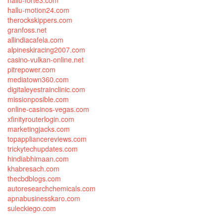
hallu-forte3.com
hallu-motion24.com
therockskippers.com
granfoss.net
allindiacafela.com
alpineskiracing2007.com
casino-vulkan-online.net
pitrepower.com
mediatown360.com
digitaleyestrainclinic.com
missionposible.com
online-casinos-vegas.com
xfinityrouterlogin.com
marketingjacks.com
topappliancereviews.com
trickytechupdates.com
hindiabhimaan.com
khabresach.com
thecbdblogs.com
autoresearchchemicals.com
apnabusinesskaro.com
suleckiego.com