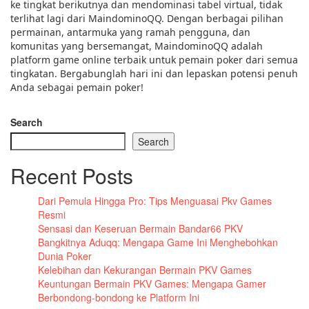
ke tingkat berikutnya dan mendominasi tabel virtual, tidak
terlihat lagi dari MaindominoQQ. Dengan berbagai pilihan
permainan, antarmuka yang ramah pengguna, dan
komunitas yang bersemangat, MaindominoQQ adalah
platform game online terbaik untuk pemain poker dari semua
tingkatan. Bergabunglah hari ini dan lepaskan potensi penuh
Anda sebagai pemain poker!
Search
Search
Recent Posts
Dari Pemula Hingga Pro: Tips Menguasai Pkv Games
Resmi
Sensasi dan Keseruan Bermain Bandar66 PKV
Bangkitnya Aduqq: Mengapa Game Ini Menghebohkan
Dunia Poker
Kelebihan dan Kekurangan Bermain PKV Games
Keuntungan Bermain PKV Games: Mengapa Gamer
Berbondong-bondong ke Platform Ini