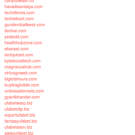
canyouwash.co
havadisantalya.com
techdtimes.com
techieboot.com
gundembalikesir.com
itechar.com
yesbold.com
healthhubzone.com
ebaraat.com
techjuiced.com
byteboosttech.com
magnexushub.com
virtuogoweb.com
biglotshours.com
buyliraglutide.com
onlinesafemeds.com
gyanibhandar.com
ufabetwarp.biz
ufabetclip.biz
expertufabet.biz
fantasyufabet.biz
ufabetsiam.biz
swissufabet.biz