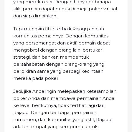
yang mereka cari. Dengan hanya beberapa
klik, pemain dapat duduk di meja poker virtual
dan siap dimainkan.
Tapi mungkin fitur terbaik Rajaqq adalah
komunitas pemainnya. Dengan komunitas
yang bersemangat dan aktif, pemain dapat
mengobrol dengan orang lain, bertukar
strategi, dan bahkan membentuk
persahabatan dengan orang-orang yang
berpikiran sama yang berbagi kecintaan
mereka pada poker.
Jadi, jika Anda ingin melepaskan keterampilan
poker Anda dan membawa permainan Anda
ke level berikutnya, tidak terlihat lagi dari
Rajaqq. Dengan berbagai permainan,
turnamen, dan komunitas yang aktif, Rajaqq
adalah tempat yang sempurna untuk