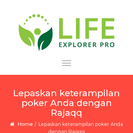
Skip to content
Toggle
navigation
Lepaskan keterampilan
poker Anda dengan
Rajaqq
Home
/
Lepaskan keterampilan poker Anda
dengan Rajaqq