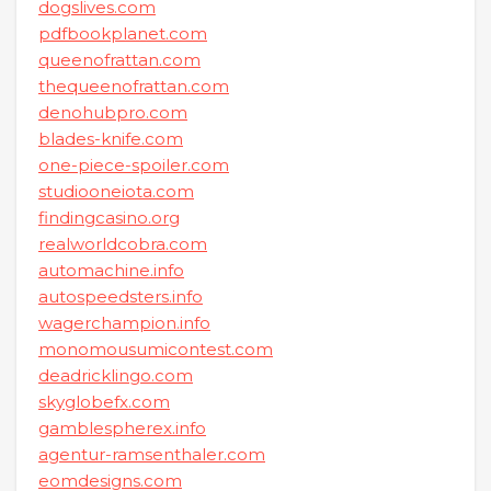
dogslives.com
pdfbookplanet.com
queenofrattan.com
thequeenofrattan.com
denohubpro.com
blades-knife.com
one-piece-spoiler.com
studiooneiota.com
findingcasino.org
realworldcobra.com
automachine.info
autospeedsters.info
wagerchampion.info
monomousumicontest.com
deadricklingo.com
skyglobefx.com
gamblespherex.info
agentur-ramsenthaler.com
eomdesigns.com