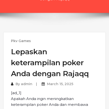
Pkv Games
Lepaskan
keterampilan poker
Anda dengan Rajaqq
By
admin
March 15, 2025
[ad_1]
Apakah Anda ingin meningkatkan
keterampilan poker Anda dan membawa