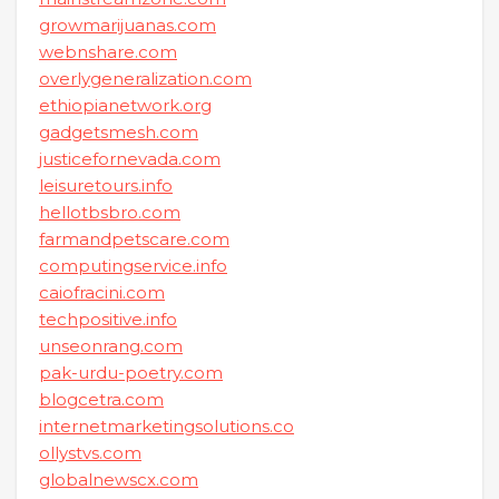
growmarijuanas.com
webnshare.com
overlygeneralization.com
ethiopianetwork.org
gadgetsmesh.com
justicefornevada.com
leisuretours.info
hellotbsbro.com
farmandpetscare.com
computingservice.info
caiofracini.com
techpositive.info
unseonrang.com
pak-urdu-poetry.com
blogcetra.com
internetmarketingsolutions.co
ollystvs.com
globalnewscx.com