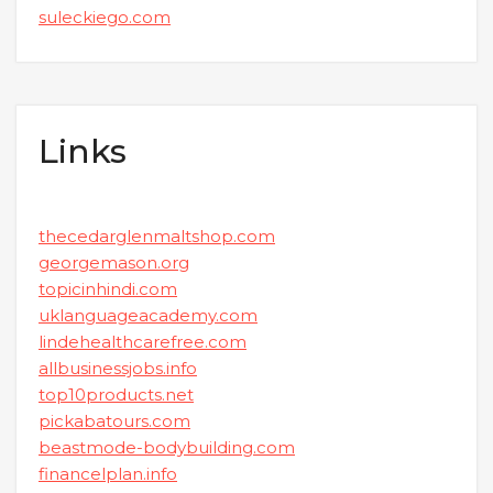
suleckiego.com
Links
thecedarglenmaltshop.com
georgemason.org
topicinhindi.com
uklanguageacademy.com
lindehealthcarefree.com
allbusinessjobs.info
top10products.net
pickabatours.com
beastmode-bodybuilding.com
financelplan.info