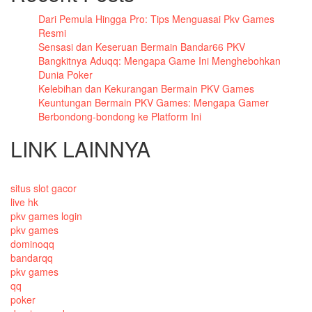
Dari Pemula Hingga Pro: Tips Menguasai Pkv Games
Resmi
Sensasi dan Keseruan Bermain Bandar66 PKV
Bangkitnya Aduqq: Mengapa Game Ini Menghebohkan
Dunia Poker
Kelebihan dan Kekurangan Bermain PKV Games
Keuntungan Bermain PKV Games: Mengapa Gamer
Berbondong-bondong ke Platform Ini
LINK LAINNYA
situs slot gacor
live hk
pkv games login
pkv games
dominoqq
bandarqq
pkv games
qq
poker