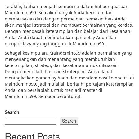
Terakhir, latihan menjadi sempurna dalam hal penguasaan
Maindomino99. Semakin banyak Anda bermain dan
membiasakan diri dengan permainan, semakin baik Anda
akan menjadi strategi dan membuat permainan yang cerdas.
Dengan mengasah keterampilan dan belajar dari kesalahan
Anda, Anda dapat meningkatkan gameplay Anda dan
menjadi lawan yang tangguh di Maindomino99.
Sebagai kesimpulan, Maindomino99 adalah permainan yang
menyenangkan dan menantang yang membutuhkan
keterampilan, strategi, dan kesabaran untuk dikuasai.
Dengan mengikuti tips dan strategi ini, Anda dapat
meningkatkan gameplay Anda dan mendominasi kompetisi di
Maindomino99. Jadi mulailah berlatih, pertajam keterampilan
Anda, dan bersiaplah untuk menjadi master di
Maindomino99. Semoga beruntung!
Search
Search
Recent Posts