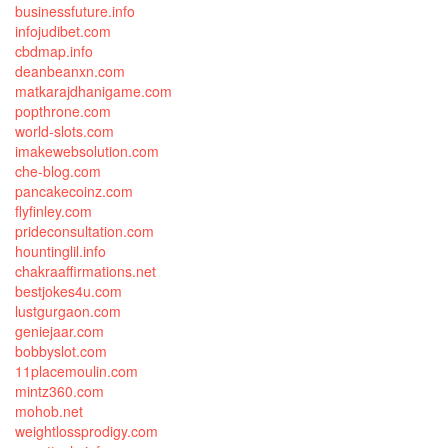
businessfuture.info
infojudibet.com
cbdmap.info
deanbeanxn.com
matkarajdhanigame.com
popthrone.com
world-slots.com
imakewebsolution.com
che-blog.com
pancakecoinz.com
flyfinley.com
prideconsultation.com
hountinglil.info
chakraaffirmations.net
bestjokes4u.com
lustgurgaon.com
geniejaar.com
bobbyslot.com
11placemoulin.com
mintz360.com
mohob.net
weightlossprodigy.com