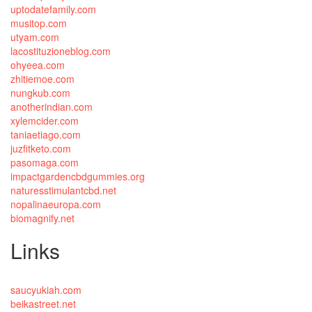
uptodatefamily.com
musitop.com
utyam.com
lacostituzioneblog.com
ohyeea.com
zhitiemoe.com
nungkub.com
anotherindian.com
xylemcider.com
taniaetiago.com
juzfitketo.com
pasomaga.com
impactgardencbdgummies.org
naturesstimulantcbd.net
nopalinaeuropa.com
biomagnify.net
Links
saucyukiah.com
beikastreet.net