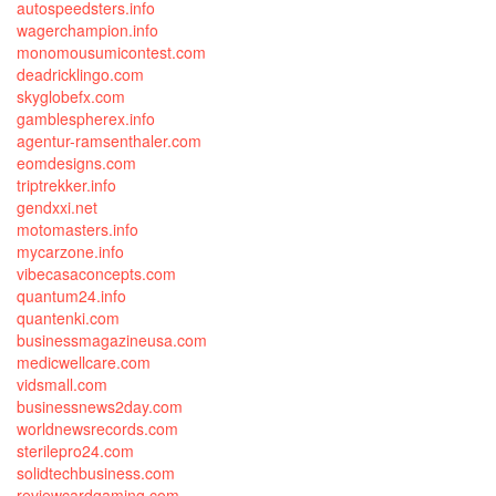
autospeedsters.info
wagerchampion.info
monomousumicontest.com
deadricklingo.com
skyglobefx.com
gamblespherex.info
agentur-ramsenthaler.com
eomdesigns.com
triptrekker.info
gendxxi.net
motomasters.info
mycarzone.info
vibecasaconcepts.com
quantum24.info
quantenki.com
businessmagazineusa.com
medicwellcare.com
vidsmall.com
businessnews2day.com
worldnewsrecords.com
sterilepro24.com
solidtechbusiness.com
reviewcardgaming.com