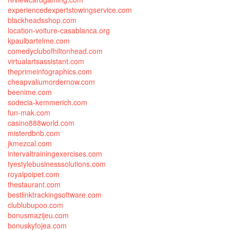
experiencedexpertstowingservice.com
blackheadsshop.com
location-voiture-casablanca.org
kpaulbartelme.com
comedyclubofhiltonhead.com
virtualartsassistant.com
theprimeinfographics.com
cheapvaliumordernow.com
beenime.com
sodecia-kemmerich.com
fun-mak.com
casino888world.com
misterdbnb.com
jkmezcal.com
intervaltrainingexercises.com
tyestylebusinesssolutions.com
royalpoipet.com
thestaurant.com
bestlinktrackingsoftware.com
clublubupoo.com
bonusmazijeu.com
bonuskyfojea.com