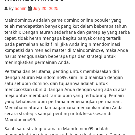
By
admin
July 20, 2025
Maindomino99 adalah game domino online populer yang
telah mendapatkan banyak pengikut dalam beberapa tahun
terakhir. Dengan aturan sederhana dan gameplay yang serba
cepat, tidak heran mengapa begitu banyak orang tertarik
pada permainan adiktif ini. Jika Anda ingin mendominasi
kompetisi dan menjadi master di Maindomino99, maka Anda
harus menggunakan beberapa tips dan strategi untuk
meningkatkan permainan Anda.
Pertama dan terutama, penting untuk membiasakan diri
dengan aturan Maindomino99. Gim ini dimainkan dengan
satu set ubin domino, dan tujuannya adalah untuk
mencocokkan ubin di tangan Anda dengan yang ada di atas
meja untuk membuat rantai ubin yang terhubung. Pemain
yang kehabisan ubin pertama memenangkan permainan.
Memahami aturan dan bagaimana memainkan ubin Anda
secara strategis sangat penting untuk kesuksesan di
Maindomino99.
Salah satu strategi utama di Maindomino99 adalah
memperhatikan ubin yang sudah ada di atas meja. Dengan