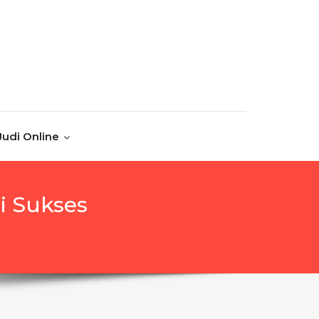
Judi Online
i Sukses