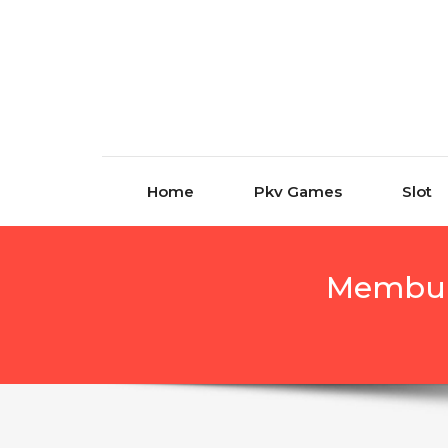
Skip to content
Home
Pkv Games
Slot
Membuka