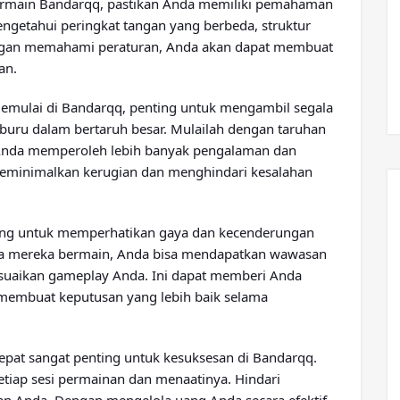
ermain Bandarqq, pastikan Anda memiliki pemahaman
engetahui peringkat tangan yang berbeda, struktur
engan memahami peraturan, Anda akan dapat membuat
an.
emulai di Bandarqq, penting untuk mengambil segala
buru dalam bertaruh besar. Mulailah dengan taruhan
ng Anda memperoleh lebih banyak pengalaman dan
meminimalkan kerugian dan menghindari kesalahan
ting untuk memperhatikan gaya dan kecenderungan
a mereka bermain, Anda bisa mendapatkan wawasan
suaikan gameplay Anda. Ini dapat memberi Anda
embuat keputusan yang lebih baik selama
epat sangat penting untuk kesuksesan di Bandarqq.
tiap sesi permainan dan menaatinya. Hindari