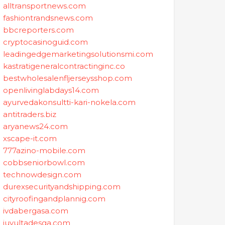
alltransportnews.com
fashiontrandsnews.com
bbcreporters.com
cryptocasinoguid.com
leadingedgemarketingsolutionsmi.com
kastratigeneralcontractinginc.co
bestwholesalenfljerseysshop.com
openlivinglabdays14.com
ayurvedakonsultti-kari-nokela.com
antitraders.biz
aryanews24.com
xscape-it.com
777azino-mobile.com
cobbseniorbowl.com
technowdesign.com
durexsecurityandshipping.com
cityroofingandplannig.com
ivdabergasa.com
juyultadesga.com