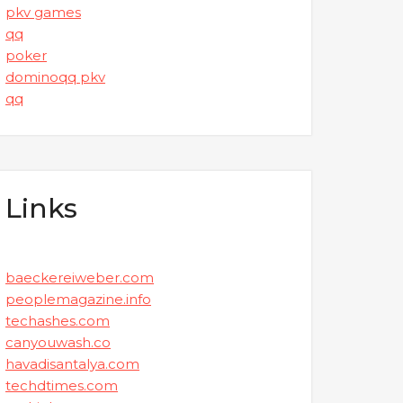
pkv games
qq
poker
dominoqq pkv
qq
Links
baeckereiweber.com
peoplemagazine.info
techashes.com
canyouwash.co
havadisantalya.com
techdtimes.com