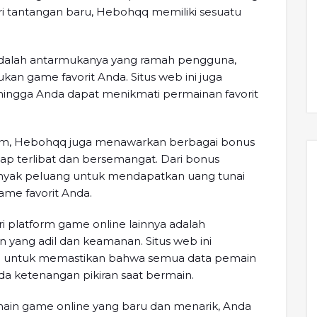
i tantangan baru, Hebohqq memiliki sesuatu
 adalah antarmukanya yang ramah pengguna,
 game favorit Anda. Situs web ini juga
ehingga Anda dapat menikmati permainan favorit
gam, Hebohqq juga menawarkan berbagai bonus
p terlibat dan bersemangat. Dari bonus
anyak peluang untuk mendapatkan uang tunai
me favorit Anda.
latform game online lainnya adalah
yang adil dan keamanan. Situs web ini
ih untuk memastikan bahwa semua data pemain
a ketenangan pikiran saat bermain.
main game online yang baru dan menarik, Anda