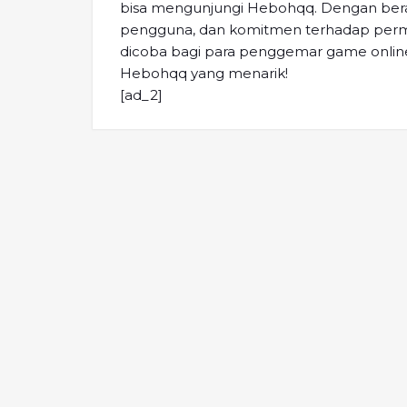
bisa mengunjungi Hebohqq. Dengan ber
pengguna, dan komitmen terhadap perm
dicoba bagi para penggemar game online. 
Hebohqq yang menarik!
[ad_2]