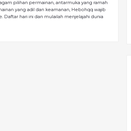
agam pilihan permainan, antarmuka yang ramah
ainan yang adil dan keamanan, Hebohqq wajib
Daftar hari ini dan mulailah menjelajahi dunia