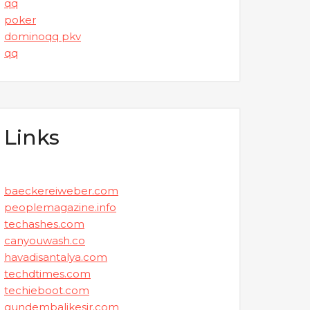
qq
poker
dominoqq pkv
qq
Links
baeckereiweber.com
peoplemagazine.info
techashes.com
canyouwash.co
havadisantalya.com
techdtimes.com
techieboot.com
gundembalikesir.com