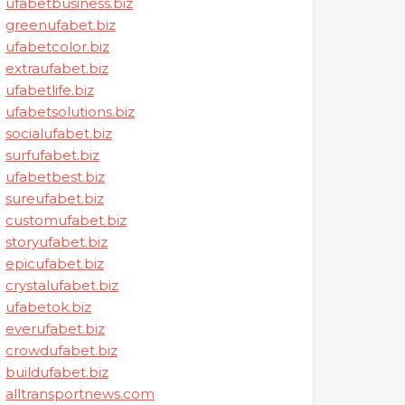
ufabetbusiness.biz
greenufabet.biz
ufabetcolor.biz
extraufabet.biz
ufabetlife.biz
ufabetsolutions.biz
socialufabet.biz
surfufabet.biz
ufabetbest.biz
sureufabet.biz
customufabet.biz
storyufabet.biz
epicufabet.biz
crystalufabet.biz
ufabetok.biz
everufabet.biz
crowdufabet.biz
buildufabet.biz
alltransportnews.com