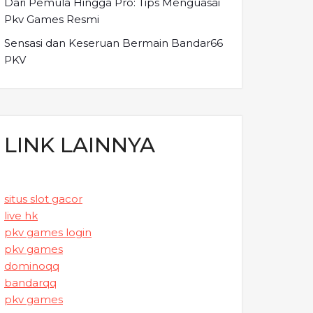
Dari Pemula Hingga Pro: Tips Menguasai
Pkv Games Resmi
Sensasi dan Keseruan Bermain Bandar66
PKV
LINK LAINNYA
situs slot gacor
live hk
pkv games login
pkv games
dominoqq
bandarqq
pkv games