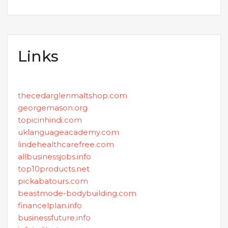
Links
thecedarglenmaltshop.com
georgemason.org
topicinhindi.com
uklanguageacademy.com
lindehealthcarefree.com
allbusinessjobs.info
top10products.net
pickabatours.com
beastmode-bodybuilding.com
financelplan.info
businessfuture.info