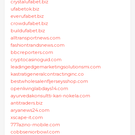
crystalufabet.biz
ufabetok.biz
everufabet.biz
crowdufabet.biz
buildufabet.biz
alltransportnews.com
fashiontrandsnews.com
bbcreporters.com
cryptocasinoguid.com
leadingedgemarketingsolutionsmi.com
kastratigeneralcontractinginc.co
bestwholesalenfljerseysshop.com
openlivinglabdays14.com
ayurvedakonsultti-kari-nokela.com
antitraders.biz
aryanews24.com
xscape-it.com
777azino-mobile.com
cobbseniorbowl.com