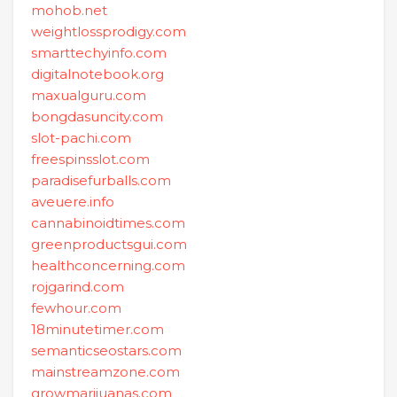
mohob.net
weightlossprodigy.com
smarttechyinfo.com
digitalnotebook.org
maxualguru.com
bongdasuncity.com
slot-pachi.com
freespinsslot.com
paradisefurballs.com
aveuere.info
cannabinoidtimes.com
greenproductsgui.com
healthconcerning.com
rojgarind.com
fewhour.com
18minutetimer.com
semanticseostars.com
mainstreamzone.com
growmarijuanas.com