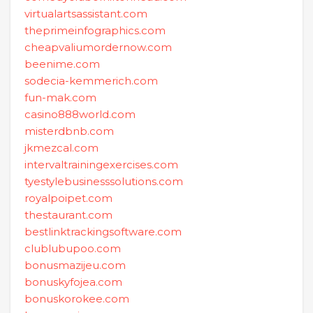
virtualartsassistant.com
theprimeinfographics.com
cheapvaliumordernow.com
beenime.com
sodecia-kemmerich.com
fun-mak.com
casino888world.com
misterdbnb.com
jkmezcal.com
intervaltrainingexercises.com
tyestylebusinesssolutions.com
royalpoipet.com
thestaurant.com
bestlinktrackingsoftware.com
clublubupoo.com
bonusmazijeu.com
bonuskyfojea.com
bonuskorokee.com