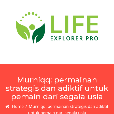
Skip to content
Toggle
navigation
Murniqq: permainan
strategis dan adiktif untuk
pemain dari segala usia
Home
/
Murniqq: permainan strategis dan adiktif
untuk pemain dari segala usia