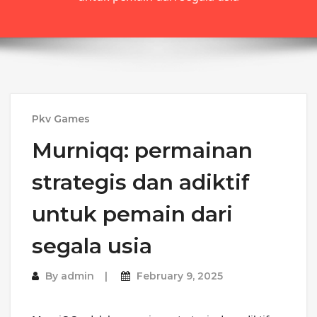
Pkv Games
Murniqq: permainan
strategis dan adiktif
untuk pemain dari
segala usia
By
admin
February 9, 2025