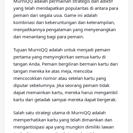
MurniQQ adalah permainan strategis dan adiktif
yang telah mendapatkan popularitas di antara para
pemain dari segala usia. Game ini adalah
kombinasi dari keberuntungan dan keterampilan,
menjadikannya pengalaman yang menyenangkan
dan menantang bagi para pemain.
Tujuan MurniQQ adalah untuk menjadi pemain
pertama yang menyingkirkan semua kartu di
tangan Anda. Pemain bergiliran bermain kartu dari
tangan mereka ke atas meja, mencoba
mencocokkan nomor atau setelan kartu yang
diputar sebelumnya. Jika seorang pemain tidak
dapat memainkan kartu, mereka harus mengambil
kartu dari geladak sampai mereka dapat bergerak.
Salah satu strategi utama di MurniQQ adalah
memperhatikan kartu yang telah dimainkan dan
mengantisipasi apa yang mungkin dimiliki lawan