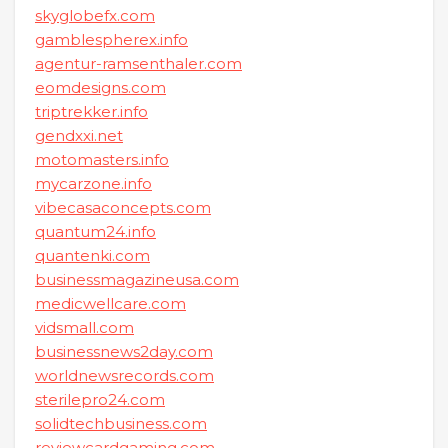
skyglobefx.com
gamblespherex.info
agentur-ramsenthaler.com
eomdesigns.com
triptrekker.info
gendxxi.net
motomasters.info
mycarzone.info
vibecasaconcepts.com
quantum24.info
quantenki.com
businessmagazineusa.com
medicwellcare.com
vidsmall.com
businessnews2day.com
worldnewsrecords.com
sterilepro24.com
solidtechbusiness.com
reviewcardgaming.com