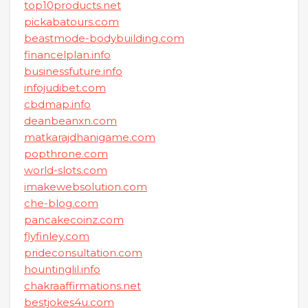
top10products.net
pickabatours.com
beastmode-bodybuilding.com
financelplan.info
businessfuture.info
infojudibet.com
cbdmap.info
deanbeanxn.com
matkarajdhanigame.com
popthrone.com
world-slots.com
imakewebsolution.com
che-blog.com
pancakecoinz.com
flyfinley.com
prideconsultation.com
hountinglil.info
chakraaffirmations.net
bestjokes4u.com