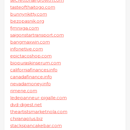
secrettohairgrowth.com
tasteofthaitogo.com
bunnynkitty.com
bezopasnik.org
fjmnxga.com
saigonstartransport.com
bangmaxwin.com
infonetive.com
epictacoshop.com
biopuraskinserum.com
californiafinances.info
canadafinance.info
nevadamoney.info
rimene.com
ledepanneur-pigalle.com
dvd-digest.net
theartistsmarketnola.com
chiranaplus.biz
stackspancakebar.com