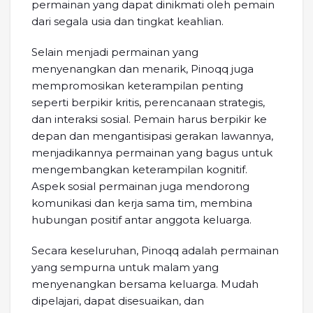
permainan yang dapat dinikmati oleh pemain
dari segala usia dan tingkat keahlian.
Selain menjadi permainan yang
menyenangkan dan menarik, Pinoqq juga
mempromosikan keterampilan penting
seperti berpikir kritis, perencanaan strategis,
dan interaksi sosial. Pemain harus berpikir ke
depan dan mengantisipasi gerakan lawannya,
menjadikannya permainan yang bagus untuk
mengembangkan keterampilan kognitif.
Aspek sosial permainan juga mendorong
komunikasi dan kerja sama tim, membina
hubungan positif antar anggota keluarga.
Secara keseluruhan, Pinoqq adalah permainan
yang sempurna untuk malam yang
menyenangkan bersama keluarga. Mudah
dipelajari, dapat disesuaikan, dan