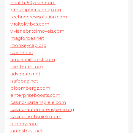
health150years.com
prescriptions-drug.org
technocrewsolution.com
viraltokvibes.com
vivianebritoimoveis.com
magforbes.net
monkeycap.org
sdenix.net
amarinhillcrest.com
the-tourist.org
advogato.net
isafebag.net
bloombergz.com
enterpriseboosts.com
casino-kartenspiele.com
casino-automatenspiele.org
casino-tischspiele.com
otbody.com
jamestrust.net