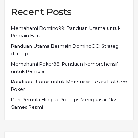
Recent Posts
Memahami Domino99: Panduan Utama untuk
Pemain Baru
Panduan Utama Bermain DominoQQ: Strategi
dan Tip
Memahami Poker88: Panduan Komprehensif
untuk Pemula
Panduan Utama untuk Menguasai Texas Hold’em
Poker
Dari Pemula Hingga Pro: Tips Menguasai Pkv
Games Resmi