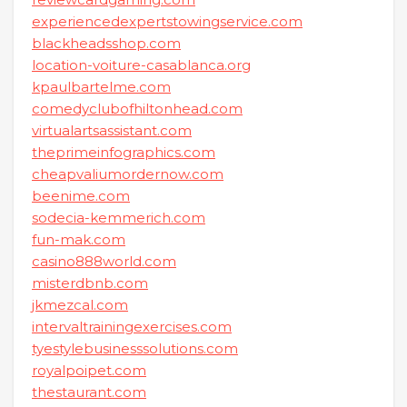
experiencedexpertstowingservice.com
blackheadsshop.com
location-voiture-casablanca.org
kpaulbartelme.com
comedyclubofhiltonhead.com
virtualartsassistant.com
theprimeinfographics.com
cheapvaliumordernow.com
beenime.com
sodecia-kemmerich.com
fun-mak.com
casino888world.com
misterdbnb.com
jkmezcal.com
intervaltrainingexercises.com
tyestylebusinesssolutions.com
royalpoipet.com
thestaurant.com