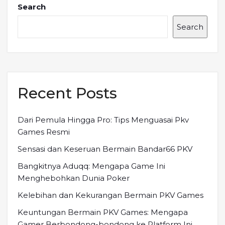
Search
Search
Recent Posts
Dari Pemula Hingga Pro: Tips Menguasai Pkv
Games Resmi
Sensasi dan Keseruan Bermain Bandar66 PKV
Bangkitnya Aduqq: Mengapa Game Ini
Menghebohkan Dunia Poker
Kelebihan dan Kekurangan Bermain PKV Games
Keuntungan Bermain PKV Games: Mengapa
Gamer Berbondong-bondong ke Platform Ini