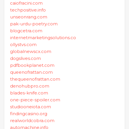
caiofracini.com
techpositive.info
unseonrang.com
pak-urdu-poetry.com
blogcetra.com
internetmarketingsolutions.co
ollystvs.com
globalnewscx.com
dogslives.com
pdfbookplanet.com
queenofrattan.com
thequeenofrattan.com
denohubpro.com
blades-knife.com
one-piece-spoiler.com
studiooneiota.com
findingcasino.org
realworldcobra.com
automachine.info