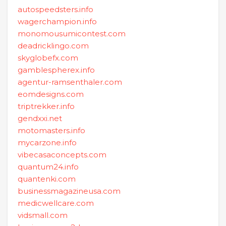
autospeedsters.info
wagerchampion.info
monomousumicontest.com
deadricklingo.com
skyglobefx.com
gamblespherex.info
agentur-ramsenthaler.com
eomdesigns.com
triptrekker.info
gendxxi.net
motomasters.info
mycarzone.info
vibecasaconcepts.com
quantum24.info
quantenki.com
businessmagazineusa.com
medicwellcare.com
vidsmall.com