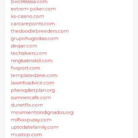
bwc88asia.com
extrem-poker.com
ks-casino.com
carcarepoints.com
thedoodlebreeders.com
grupohugodias.com
deqair.com
techsilvers.com
ningkatinskill.com
fivsport.com
templatedzine.com
lawinfoadvice.com
phenqdietplan.org
sumnercafe.com
dunetflix.com
movimientoindignados.org
milfxxxpussy.com
uptodatefamily.com
musitop.com