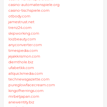
casino-automatenspiele.org
casino-tischspiele.com
otbody.com
jamestrust.net
trenz24.com
skipworking.com
loizbeauty.com
anyconverter.com
timespedia.com
jejakkrismon.com
diemthole.biz
ufabetkk.com
allquickmedia.com
technewsgazette.com
pureglowfacecream.com
kingofherrings.com
mrbetjapan.com
anewentity.biz