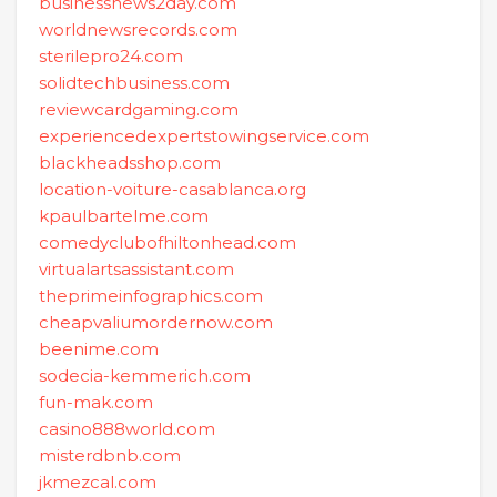
businessnews2day.com
worldnewsrecords.com
sterilepro24.com
solidtechbusiness.com
reviewcardgaming.com
experiencedexpertstowingservice.com
blackheadsshop.com
location-voiture-casablanca.org
kpaulbartelme.com
comedyclubofhiltonhead.com
virtualartsassistant.com
theprimeinfographics.com
cheapvaliumordernow.com
beenime.com
sodecia-kemmerich.com
fun-mak.com
casino888world.com
misterdbnb.com
jkmezcal.com