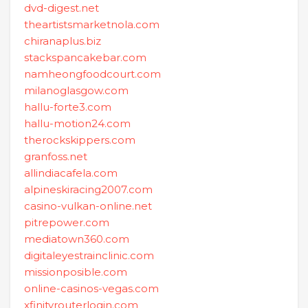
dvd-digest.net
theartistsmarketnola.com
chiranaplus.biz
stackspancakebar.com
namheongfoodcourt.com
milanoglasgow.com
hallu-forte3.com
hallu-motion24.com
therockskippers.com
granfoss.net
allindiacafela.com
alpineskiracing2007.com
casino-vulkan-online.net
pitrepower.com
mediatown360.com
digitaleyestrainclinic.com
missionposible.com
online-casinos-vegas.com
xfinityrouterlogin.com