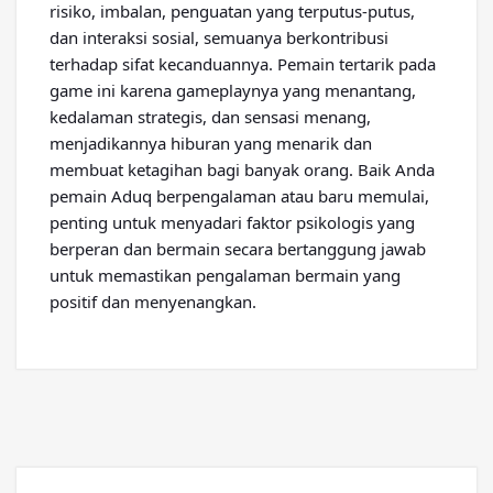
risiko, imbalan, penguatan yang terputus-putus,
dan interaksi sosial, semuanya berkontribusi
terhadap sifat kecanduannya. Pemain tertarik pada
game ini karena gameplaynya yang menantang,
kedalaman strategis, dan sensasi menang,
menjadikannya hiburan yang menarik dan
membuat ketagihan bagi banyak orang. Baik Anda
pemain Aduq berpengalaman atau baru memulai,
penting untuk menyadari faktor psikologis yang
berperan dan bermain secara bertanggung jawab
untuk memastikan pengalaman bermain yang
positif dan menyenangkan.