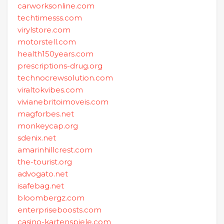
carworksonline.com
techtimesss.com
virylstore.com
motorstell.com
health150years.com
prescriptions-drug.org
technocrewsolution.com
viraltokvibes.com
vivianebritoimoveis.com
magforbes.net
monkeycap.org
sdenix.net
amarinhillcrest.com
the-tourist.org
advogato.net
isafebag.net
bloombergz.com
enterpriseboosts.com
casino-kartenspiele.com