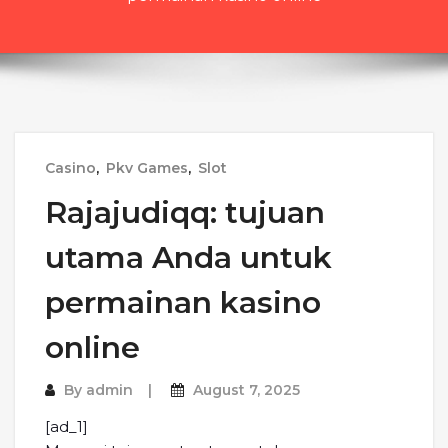
Casino
,
Pkv Games
,
Slot
Rajajudiqq: tujuan
utama Anda untuk
permainan kasino
online
By
admin
August 7, 2025
[ad_1]