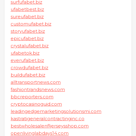
surfufabet.biz
ufabetbest.biz
sureufabet.biz
customufabet.biz
storyufabet.biz
epicufabet.biz
crystalufabet.biz
ufabetok.biz
everufabet.biz
crowdufabet.biz
buildufabet.biz
alltransportnews.com
fashiontrandsnews.com
bbcreporters.com
cryptocasinoguid.com
leadingedgemarketingsolutionsmi.com
kastratigeneralcontractinginc.co
bestwholesalenfljerseysshop.com
openlivinglabdays14.com