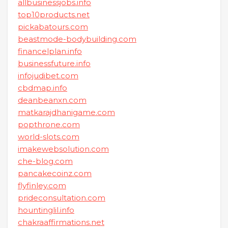
allbusinessjobs.info
top10products.net
pickabatours.com
beastmode-bodybuilding.com
financelplan.info
businessfuture.info
infojudibet.com
cbdmap.info
deanbeanxn.com
matkarajdhanigame.com
popthrone.com
world-slots.com
imakewebsolution.com
che-blog.com
pancakecoinz.com
flyfinley.com
prideconsultation.com
hountinglil.info
chakraaffirmations.net