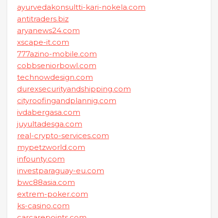
ayurvedakonsultti-kari-nokela.com
antitraders.biz
aryanews24.com
xscape-it.com
777azino-mobile.com
cobbseniorbowl.com
technowdesign.com
durexsecurityandshipping.com
cityroofingandplannig.com
ivdabergasa.com
juyultadesga.com
real-crypto-services.com
mypetzworld.com
infounty.com
investparaguay-eu.com
bwc88asia.com
extrem-poker.com
ks-casino.com
carcarepoints.com