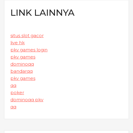
LINK LAINNYA
situs slot gacor
live hk
pkv games login
pkv games
dominoqq
bandarqq
pkv games
qq
poker
dominoqq pkv
qq