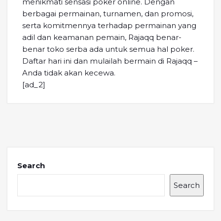
menikmati sensasi poker online. Dengan
berbagai permainan, turnamen, dan promosi,
serta komitmennya terhadap permainan yang
adil dan keamanan pemain, Rajaqq benar-
benar toko serba ada untuk semua hal poker.
Daftar hari ini dan mulailah bermain di Rajaqq –
Anda tidak akan kecewa.
[ad_2]
Search
Search