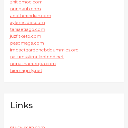
zhitiemoe.com
nungkub.com
anotherindian.com
xylemcider.com
taniaetiago.com
juzfitketo.com
pasomaga.com
impactgardencbdgummies.org
naturesstimulantcbd.net
nopalinaeuropa.com
biomagnify.net
Links
saucyukiah.com