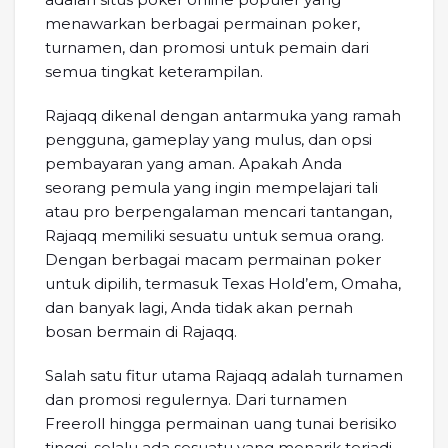
menawarkan berbagai permainan poker,
turnamen, dan promosi untuk pemain dari
semua tingkat keterampilan.
Rajaqq dikenal dengan antarmuka yang ramah
pengguna, gameplay yang mulus, dan opsi
pembayaran yang aman. Apakah Anda
seorang pemula yang ingin mempelajari tali
atau pro berpengalaman mencari tantangan,
Rajaqq memiliki sesuatu untuk semua orang.
Dengan berbagai macam permainan poker
untuk dipilih, termasuk Texas Hold’em, Omaha,
dan banyak lagi, Anda tidak akan pernah
bosan bermain di Rajaqq.
Salah satu fitur utama Rajaqq adalah turnamen
dan promosi regulernya. Dari turnamen
Freeroll hingga permainan uang tunai berisiko
tinggi, selalu ada sesuatu yang menarik terjadi