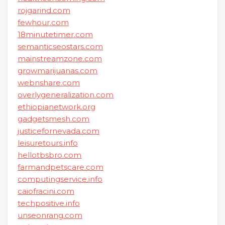
rojgarind.com
fewhour.com
18minutetimer.com
semanticseostars.com
mainstreamzone.com
growmarijuanas.com
webnshare.com
overlygeneralization.com
ethiopianetwork.org
gadgetsmesh.com
justicefornevada.com
leisuretours.info
hellotbsbro.com
farmandpetscare.com
computingservice.info
caiofracini.com
techpositive.info
unseonrang.com