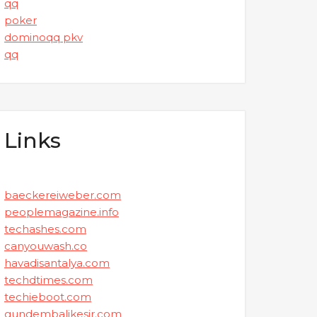
qq
poker
dominoqq pkv
qq
Links
baeckereiweber.com
peoplemagazine.info
techashes.com
canyouwash.co
havadisantalya.com
techdtimes.com
techieboot.com
gundembalikesir.com