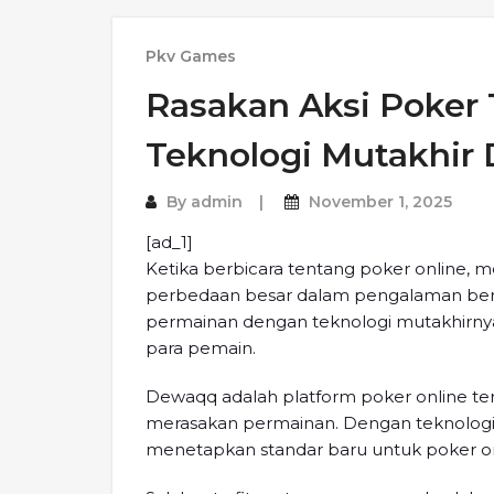
Pkv Games
Rasakan Aksi Poker
Teknologi Mutakhir
By
admin
November 1, 2025
[ad_1]
Ketika berbicara tentang poker online, 
perbedaan besar dalam pengalaman be
permainan dengan teknologi mutakhirny
para pemain.
Dewaqq adalah platform poker online t
merasakan permainan. Dengan teknologi t
menetapkan standar baru untuk poker on