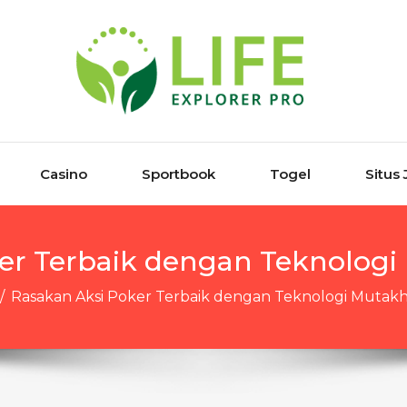
Casino
Sportbook
Togel
Situs 
er Terbaik dengan Teknolog
/
Rasakan Aksi Poker Terbaik dengan Teknologi Mutak