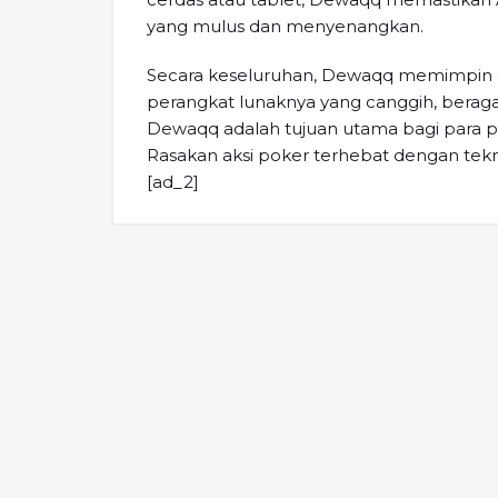
yang mulus dan menyenangkan.
Secara keseluruhan, Dewaqq memimpin d
perangkat lunaknya yang canggih, berag
Dewaqq adalah tujuan utama bagi para
Rasakan aksi poker terhebat dengan tekn
[ad_2]