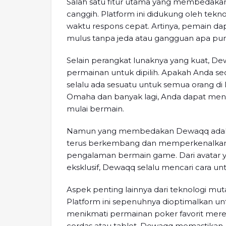
Salah satu fitur utama yang membedaka
canggih. Platform ini didukung oleh tekn
waktu respons cepat. Artinya, pemain 
mulus tanpa jeda atau gangguan apa pun
Selain perangkat lunaknya yang kuat, 
permainan untuk dipilih. Apakah Anda s
selalu ada sesuatu untuk semua orang di
Omaha dan banyak lagi, Anda dapat mene
mulai bermain.
Namun yang membedakan Dewaqq adalah 
terus berkembang dan memperkenalkan f
pengalaman bermain game. Dari avatar y
eksklusif, Dewaqq selalu mencari cara u
Aspek penting lainnya dari teknologi mut
Platform ini sepenuhnya dioptimalkan u
menikmati permainan poker favorit merek
cerdas atau tablet, Dewaqq memastik