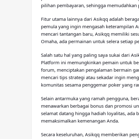
pilihan pembayaran, sehingga memudahkan 
Fitur utama lainnya dari Asikqq adalah ber
pemula yang ingin mengasah keterampilan A
mencari tantangan baru, Asikqq memiliki ses
Omaha, ada permainan untuk selera setiap p
Salah satu hal yang paling saya sukai dari A
Platform ini memungkinkan pemain untuk beri
forum, menciptakan pengalaman bermain gam
mencari tips strategi atau sekadar ingin me
komunitas sesama penggemar poker yang r
Selain antarmuka yang ramah pengguna, ber
menawarkan berbagai bonus dan promosi unt
selamat datang hingga hadiah loyalitas, ad
memaksimalkan kemenangan Anda.
Secara keseluruhan, Asikqq memberikan peng