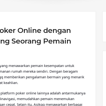
oker Online dengan
ang Seorang Pemain
er yang menawarkan pemain kesempatan untuk
amanan rumah mereka sendiri. Dengan beragam
ikqq memberikan pengalaman bermain yang menarik
t keahlian.
 platform poker online lainnya adalah antarmukanya
 dinavigasi, memudahkan pemain menemukan
an cepat. Selain itu, Asikqq menawarkan berbagai