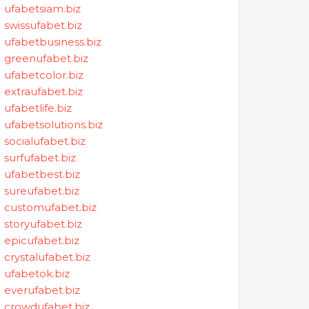
ufabetsiam.biz
swissufabet.biz
ufabetbusiness.biz
greenufabet.biz
ufabetcolor.biz
extraufabet.biz
ufabetlife.biz
ufabetsolutions.biz
socialufabet.biz
surfufabet.biz
ufabetbest.biz
sureufabet.biz
customufabet.biz
storyufabet.biz
epicufabet.biz
crystalufabet.biz
ufabetok.biz
everufabet.biz
crowdufabet.biz