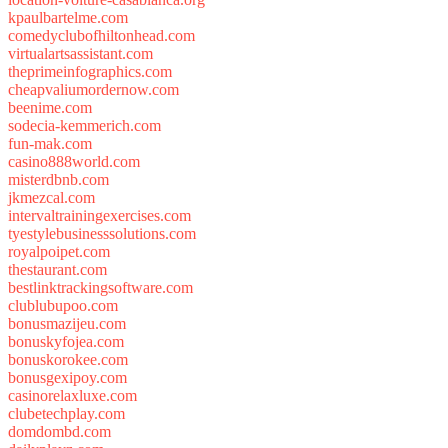
kpaulbartelme.com
comedyclubofhiltonhead.com
virtualartsassistant.com
theprimeinfographics.com
cheapvaliumordernow.com
beenime.com
sodecia-kemmerich.com
fun-mak.com
casino888world.com
misterdbnb.com
jkmezcal.com
intervaltrainingexercises.com
tyestylebusinesssolutions.com
royalpoipet.com
thestaurant.com
bestlinktrackingsoftware.com
clublubupoo.com
bonusmazijeu.com
bonuskyfojea.com
bonuskorokee.com
bonusgexipoy.com
casinorelaxluxe.com
clubetechplay.com
domdombd.com