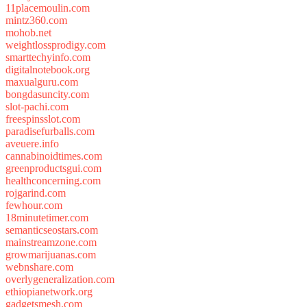
11placemoulin.com
mintz360.com
mohob.net
weightlossprodigy.com
smarttechyinfo.com
digitalnotebook.org
maxualguru.com
bongdasuncity.com
slot-pachi.com
freespinsslot.com
paradisefurballs.com
aveuere.info
cannabinoidtimes.com
greenproductsgui.com
healthconcerning.com
rojgarind.com
fewhour.com
18minutetimer.com
semanticseostars.com
mainstreamzone.com
growmarijuanas.com
webnshare.com
overlygeneralization.com
ethiopianetwork.org
gadgetsmesh.com