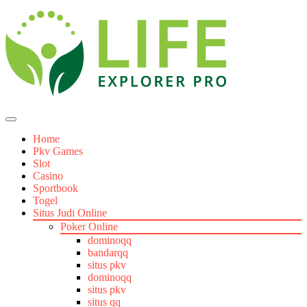
Skip
to
content
Toggle
navigation
Home
Pkv Games
Slot
Casino
Sportbook
Togel
Situs Judi Online
Poker Online
dominoqq
bandarqq
situs pkv
dominoqq
situs pkv
situs qq