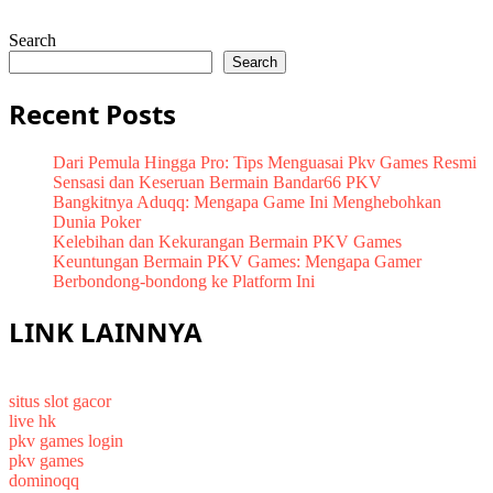
Search
Search
Recent Posts
Dari Pemula Hingga Pro: Tips Menguasai Pkv Games Resmi
Sensasi dan Keseruan Bermain Bandar66 PKV
Bangkitnya Aduqq: Mengapa Game Ini Menghebohkan
Dunia Poker
Kelebihan dan Kekurangan Bermain PKV Games
Keuntungan Bermain PKV Games: Mengapa Gamer
Berbondong-bondong ke Platform Ini
LINK LAINNYA
situs slot gacor
live hk
pkv games login
pkv games
dominoqq