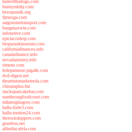
tasteofthaitogo.com
bunnynkitty.com
bezopasnik.org
fjmnxga.com
saigonstartransport.com
bangmaxwin.com
infonetive.com
epictacoshop.com
biopuraskinserum.com
californiafinances.info
canadafinance.info
nevadamoney.info
rimene.com
ledepanneur-pigalle.com
dvd-digest.net
theartistsmarketnola.com
chiranaplus.biz
stackspancakebar.com
namheongfoodcourt.com
milanoglasgow.com
hallu-forte3.com
hallu-motion24.com
therockskippers.com
granfoss.net
allindiacafela.com