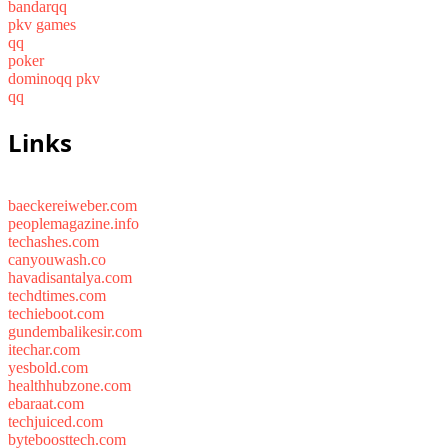
bandarqq
pkv games
qq
poker
dominoqq pkv
qq
Links
baeckereiweber.com
peoplemagazine.info
techashes.com
canyouwash.co
havadisantalya.com
techdtimes.com
techieboot.com
gundembalikesir.com
itechar.com
yesbold.com
healthhubzone.com
ebaraat.com
techjuiced.com
byteboosttech.com