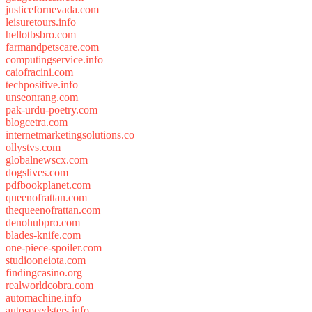
justicefornevada.com
leisuretours.info
hellotbsbro.com
farmandpetscare.com
computingservice.info
caiofracini.com
techpositive.info
unseonrang.com
pak-urdu-poetry.com
blogcetra.com
internetmarketingsolutions.co
ollystvs.com
globalnewscx.com
dogslives.com
pdfbookplanet.com
queenofrattan.com
thequeenofrattan.com
denohubpro.com
blades-knife.com
one-piece-spoiler.com
studiooneiota.com
findingcasino.org
realworldcobra.com
automachine.info
autospeedsters.info