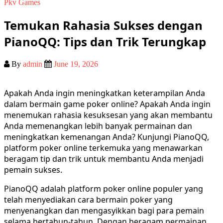
Pkv Games
Temukan Rahasia Sukses dengan
PianoQQ: Tips dan Trik Terungkap
By
admin
June 19, 2026
Apakah Anda ingin meningkatkan keterampilan Anda
dalam bermain game poker online? Apakah Anda ingin
menemukan rahasia kesuksesan yang akan membantu
Anda memenangkan lebih banyak permainan dan
meningkatkan kemenangan Anda? Kunjungi PianoQQ,
platform poker online terkemuka yang menawarkan
beragam tip dan trik untuk membantu Anda menjadi
pemain sukses.
PianoQQ adalah platform poker online populer yang
telah menyediakan cara bermain poker yang
menyenangkan dan mengasyikkan bagi para pemain
selama bertahun-tahun. Dengan beragam permainan