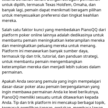
untuk dipilih, termasuk Texas Hold’em, Omaha, dan
banyak lagi, pemain dapat menikmati beragam pilihan
untuk menyesuaikan preferensi dan tingkat keahlian
mereka.
Salah satu faktor kunci yang membedakan PianoQQ dari
platform poker online lainnya adalah dedikasinya untuk
membantu pemain meningkatkan keterampilan mereka
dan meningkatkan peluang mereka untuk menang.
Platform ini menawarkan banyak sumber daya,
termasuk tip dan trik, tutorial, dan panduan strategi,
untuk membantu pemain mengembangkan
keterampilan mereka dan menjadi lebih sukses dalam
permainan.
Apakah Anda seorang pemula yang ingin mempelajari
dasar-dasar poker atau pemain berpengalaman yang
ingin membawa permainan Anda ke level berikutnya,
PianoQQ memiliki sesuatu untuk ditawarkan kepada
Anda. Tip dan trik platform ini mencakup berbagai topik,
termasuk pemilihan tangan, gertakan, membaca lawan,