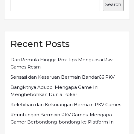
Search
Recent Posts
Dari Pemula Hingga Pro: Tips Menguasai Pkv
Games Resmi
Sensasi dan Keseruan Bermain Bandar66 PKV
Bangkitnya Aduqq: Mengapa Game Ini
Menghebohkan Dunia Poker
Kelebihan dan Kekurangan Bermain PKV Games
Keuntungan Bermain PKV Games: Mengapa
Gamer Berbondong-bondong ke Platform Ini