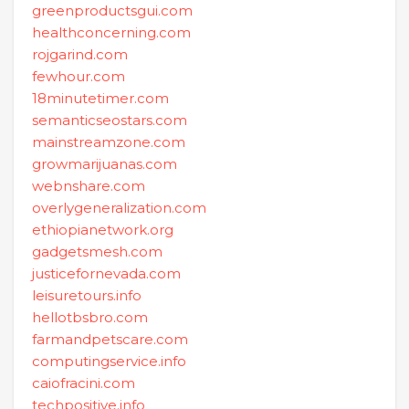
greenproductsgui.com
healthconcerning.com
rojgarind.com
fewhour.com
18minutetimer.com
semanticseostars.com
mainstreamzone.com
growmarijuanas.com
webnshare.com
overlygeneralization.com
ethiopianetwork.org
gadgetsmesh.com
justicefornevada.com
leisuretours.info
hellotbsbro.com
farmandpetscare.com
computingservice.info
caiofracini.com
techpositive.info