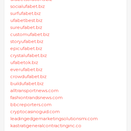
socialufabet.biz
surfufabet.biz
ufabetbest.biz
sureufabet.biz
customufabet.biz
storyufabet.biz
epicufabet.biz
crystalufabet.biz
ufabetok.biz
everufabet.biz
crowdufabet.biz
buildufabet.biz
alltransportnews.com
fashiontrandsnews.com
bbcreporters.com
cryptocasinoguid.com
leadingedgemarketingsolutionsmi.com
kastratigeneralcontractinginc.co