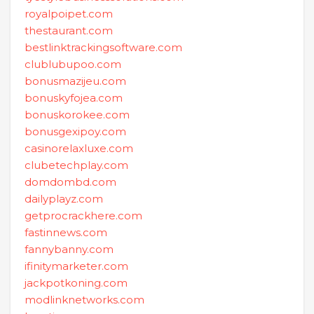
royalpoipet.com
thestaurant.com
bestlinktrackingsoftware.com
clublubupoo.com
bonusmazijeu.com
bonuskyfojea.com
bonuskorokee.com
bonusgexipoy.com
casinorelaxluxe.com
clubetechplay.com
domdombd.com
dailyplayz.com
getprocrackhere.com
fastinnews.com
fannybanny.com
ifinitymarketer.com
jackpotkoning.com
modlinknetworks.com