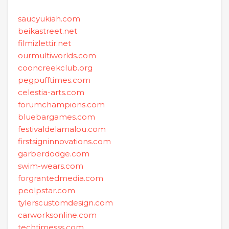
saucyukiah.com
beikastreet.net
filmizlettir.net
ourmultiworlds.com
cooncreekclub.org
pegpufftimes.com
celestia-arts.com
forumchampions.com
bluebargames.com
festivaldelamalou.com
firstsigninnovations.com
garberdodge.com
swim-wears.com
forgrantedmedia.com
peolpstar.com
tylerscustomdesign.com
carworksonline.com
techtimesss.com