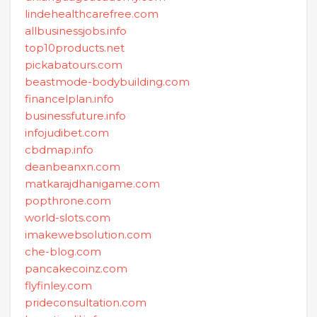
lindehealthcarefree.com
allbusinessjobs.info
top10products.net
pickabatours.com
beastmode-bodybuilding.com
financelplan.info
businessfuture.info
infojudibet.com
cbdmap.info
deanbeanxn.com
matkarajdhanigame.com
popthrone.com
world-slots.com
imakewebsolution.com
che-blog.com
pancakecoinz.com
flyfinley.com
prideconsultation.com