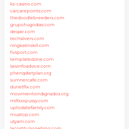
ks-casino.com
carcarepoints.com
thedoodlebreeders.com
grupohugodias.com
deqair.com
techsilvers.com
ningkatinskill.com
fivsport.com
templatedzine.com
lawinfoadvice.com
phenqdietplan.org
sumnercafe.com
dunetflix.com
movimientoindignados.org
milfxxxpussy.com
uptodatefamily.com
musitop.com
utyam.com
lacostituzioneblog.com