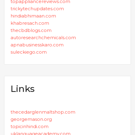
topappliancereviews.com
trickytechupdates.com
hindiabhimaan.com
khabresach.com
thecbdblogs.com
autoresearchchemicals.com
apnabusinesskaro.com
suleckiego.com
Links
thecedarglenmaltshop.com
georgemason.org
topicinhindi.com
uklanguageacademy.com