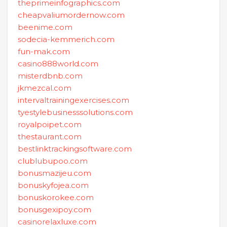
theprimeinfographics.com
cheapvaliumordernow.com
beenime.com
sodecia-kemmerich.com
fun-mak.com
casino888world.com
misterdbnb.com
jkmezcal.com
intervaltrainingexercises.com
tyestylebusinesssolutions.com
royalpoipet.com
thestaurant.com
bestlinktrackingsoftware.com
clublubupoo.com
bonusmazijeu.com
bonuskyfojea.com
bonuskorokee.com
bonusgexipoy.com
casinorelaxluxe.com