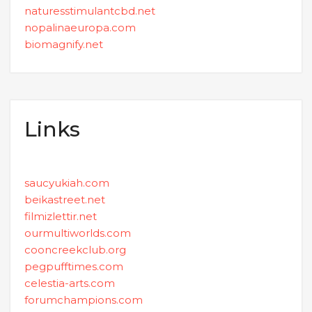
naturesstimulantcbd.net
nopalinaeuropa.com
biomagnify.net
Links
saucyukiah.com
beikastreet.net
filmizlettir.net
ourmultiworlds.com
cooncreekclub.org
pegpufftimes.com
celestia-arts.com
forumchampions.com