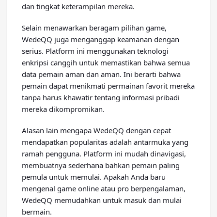
dan tingkat keterampilan mereka.
Selain menawarkan beragam pilihan game,
WedeQQ juga menganggap keamanan dengan
serius. Platform ini menggunakan teknologi
enkripsi canggih untuk memastikan bahwa semua
data pemain aman dan aman. Ini berarti bahwa
pemain dapat menikmati permainan favorit mereka
tanpa harus khawatir tentang informasi pribadi
mereka dikompromikan.
Alasan lain mengapa WedeQQ dengan cepat
mendapatkan popularitas adalah antarmuka yang
ramah pengguna. Platform ini mudah dinavigasi,
membuatnya sederhana bahkan pemain paling
pemula untuk memulai. Apakah Anda baru
mengenal game online atau pro berpengalaman,
WedeQQ memudahkan untuk masuk dan mulai
bermain.