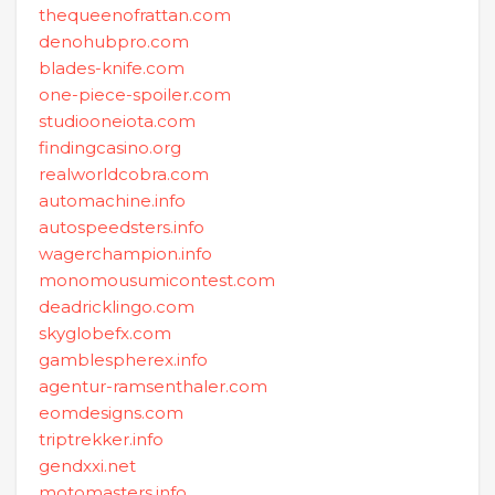
thequeenofrattan.com
denohubpro.com
blades-knife.com
one-piece-spoiler.com
studiooneiota.com
findingcasino.org
realworldcobra.com
automachine.info
autospeedsters.info
wagerchampion.info
monomousumicontest.com
deadricklingo.com
skyglobefx.com
gamblespherex.info
agentur-ramsenthaler.com
eomdesigns.com
triptrekker.info
gendxxi.net
motomasters.info