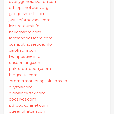
overlygeneralization.com
ethiopianetwork.org
gadgetsmesh.com
justicefornevada.com
leisuretours.info
hellotbsbro.com
farmandpetscare.com
computingservice.info
caiofracini.com
techpositive.info
unseonrang.com
pak-urdu-poetry.com
blogcetra.com
internetmarketingsolutions.co
ollystvs.com
globalnewscx.com
dogslives.com
pdfbookplanet.com
queenofrattan.com