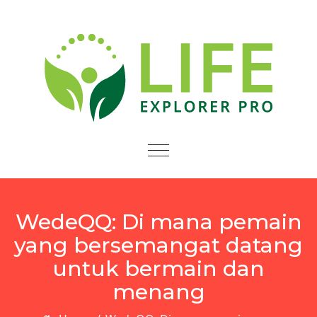
Skip to content
Toggle
navigation
WedeQQ: Di mana pemain
yang bersemangat datang
untuk bermain dan
menang