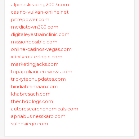
alpineskiracing2007.com
casino-vulkan-online.net
pitrepower.com
mediatown360.com
digitaleyestrainclinic.com
missionposible.com
online-casinos-vegas.com
xfinityrouterlogin.com
marketingjacks.com
topappliancereviews.com
trickytechupdates.com
hindiabhimaan.com
khabresach.com
thecbdblogs.com
autoresearchchemicals.com
apnabusinesskaro.com
suleckiego.com