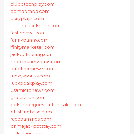
clubetechplay.com
domdombd.com
dailyplayz.com
getprocrackhere.com
fastinnews.com
fannybanny.com
ifinitymarketer.com
jackpotkoning.com
modlinknetworks.com
longtimenewz.com
luckysportss.com
luckpeakplay.com
usamicronews.com
grofashion.com
pokemongoevolutioncalc.com
phishingbase.com
racegamings.com
primejackpotstay.com
pokugaa.com