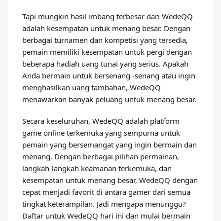
Tapi mungkin hasil imbang terbesar dari WedeQQ
adalah kesempatan untuk menang besar. Dengan
berbagai turnamen dan kompetisi yang tersedia,
pemain memiliki kesempatan untuk pergi dengan
beberapa hadiah uang tunai yang serius. Apakah
Anda bermain untuk bersenang -senang atau ingin
menghasilkan uang tambahan, WedeQQ
menawarkan banyak peluang untuk menang besar.
Secara keseluruhan, WedeQQ adalah platform
game online terkemuka yang sempurna untuk
pemain yang bersemangat yang ingin bermain dan
menang. Dengan berbagai pilihan permainan,
langkah-langkah keamanan terkemuka, dan
kesempatan untuk menang besar, WedeQQ dengan
cepat menjadi favorit di antara gamer dari semua
tingkat keterampilan. Jadi mengapa menunggu?
Daftar untuk WedeQQ hari ini dan mulai bermain