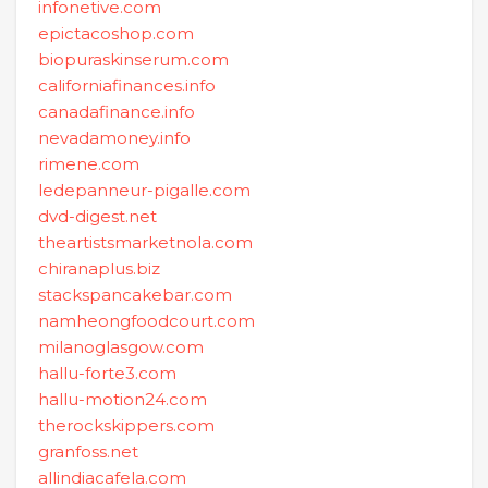
infonetive.com
epictacoshop.com
biopuraskinserum.com
californiafinances.info
canadafinance.info
nevadamoney.info
rimene.com
ledepanneur-pigalle.com
dvd-digest.net
theartistsmarketnola.com
chiranaplus.biz
stackspancakebar.com
namheongfoodcourt.com
milanoglasgow.com
hallu-forte3.com
hallu-motion24.com
therockskippers.com
granfoss.net
allindiacafela.com