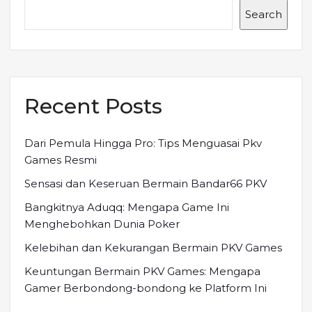
Search
Recent Posts
Dari Pemula Hingga Pro: Tips Menguasai Pkv
Games Resmi
Sensasi dan Keseruan Bermain Bandar66 PKV
Bangkitnya Aduqq: Mengapa Game Ini
Menghebohkan Dunia Poker
Kelebihan dan Kekurangan Bermain PKV Games
Keuntungan Bermain PKV Games: Mengapa
Gamer Berbondong-bondong ke Platform Ini