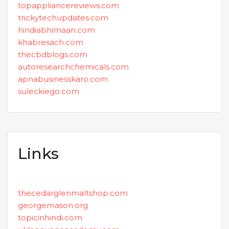
topappliancereviews.com
trickytechupdates.com
hindiabhimaan.com
khabresach.com
thecbdblogs.com
autoresearchchemicals.com
apnabusinesskaro.com
suleckiego.com
Links
thecedarglenmaltshop.com
georgemason.org
topicinhindi.com