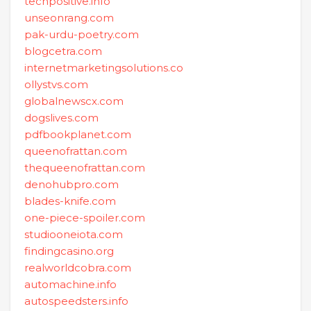
techpositive.info
unseonrang.com
pak-urdu-poetry.com
blogcetra.com
internetmarketingsolutions.co
ollystvs.com
globalnewscx.com
dogslives.com
pdfbookplanet.com
queenofrattan.com
thequeenofrattan.com
denohubpro.com
blades-knife.com
one-piece-spoiler.com
studiooneiota.com
findingcasino.org
realworldcobra.com
automachine.info
autospeedsters.info