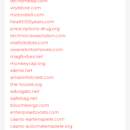
techtimesss.com
virylstore.com
motorstell.com
health150years.com
prescriptions-drug.org
technocrewsolution.com
viraltokvibes.com
vivianebritoimoveis.com
magforbes.net
monkeycap.org
sdenix.net
amarinhillcrest.com
the-tourist.org
advogato.net
isafebag.net
bloombergz.com
enterpriseboosts.com
casino-kartenspiele.com
casino-automatenspiele.org