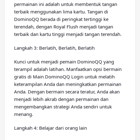
permainan ini adalah untuk membentuk tangan
terbaik menggunakan lima kartu. Tangan di
DominoQQ berada di peringkat tertinggi ke
terendah, dengan Royal Flush menjadi tangan
terbaik dan kartu tinggi menjadi tangan terendah.
Langkah 3: Berlatih, Berlatih, Berlatih
Kunci untuk menjadi pemain DominoQQ yang
terampil adalah latihan. Manfaatkan opsi bermain
gratis di Main DominoQQ Login untuk melatih
keterampilan Anda dan meningkatkan permainan
Anda. Dengan bermain secara teratur, Anda akan
menjadi lebih akrab dengan permainan dan
mengembangkan strategi Anda sendiri untuk
menang.
Langkah 4: Belajar dari orang lain