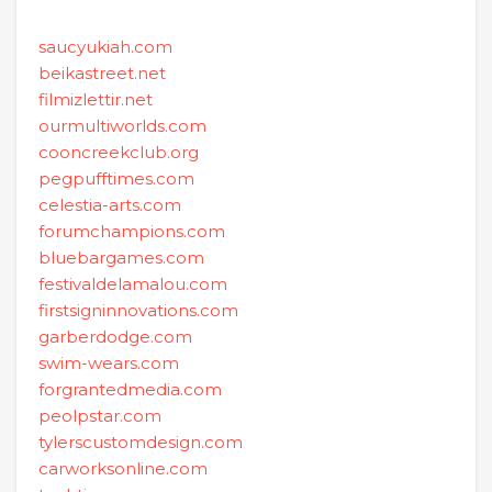
saucyukiah.com
beikastreet.net
filmizlettir.net
ourmultiworlds.com
cooncreekclub.org
pegpufftimes.com
celestia-arts.com
forumchampions.com
bluebargames.com
festivaldelamalou.com
firstsigninnovations.com
garberdodge.com
swim-wears.com
forgrantedmedia.com
peolpstar.com
tylerscustomdesign.com
carworksonline.com