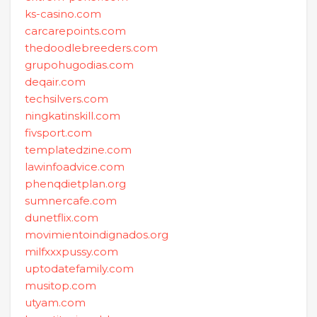
ks-casino.com
carcarepoints.com
thedoodlebreeders.com
grupohugodias.com
deqair.com
techsilvers.com
ningkatinskill.com
fivsport.com
templatedzine.com
lawinfoadvice.com
phenqdietplan.org
sumnercafe.com
dunetflix.com
movimientoindignados.org
milfxxxpussy.com
uptodatefamily.com
musitop.com
utyam.com