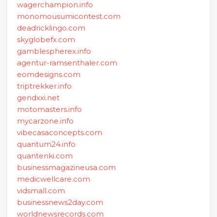
wagerchampion.info
monomousumicontest.com
deadricklingo.com
skyglobefx.com
gamblespherex.info
agentur-ramsenthaler.com
eomdesigns.com
triptrekker.info
gendxxi.net
motomasters.info
mycarzone.info
vibecasaconcepts.com
quantum24.info
quantenki.com
businessmagazineusa.com
medicwellcare.com
vidsmall.com
businessnews2day.com
worldnewsrecords.com