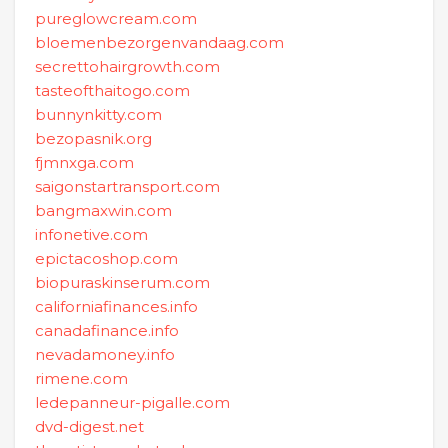
pureglowcream.com
bloemenbezorgenvandaag.com
secrettohairgrowth.com
tasteofthaitogo.com
bunnynkitty.com
bezopasnik.org
fjmnxga.com
saigonstartransport.com
bangmaxwin.com
infonetive.com
epictacoshop.com
biopuraskinserum.com
californiafinances.info
canadafinance.info
nevadamoney.info
rimene.com
ledepanneur-pigalle.com
dvd-digest.net