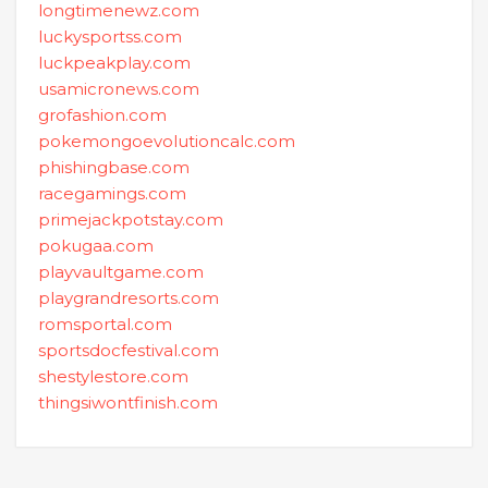
longtimenewz.com
luckysportss.com
luckpeakplay.com
usamicronews.com
grofashion.com
pokemongoevolutioncalc.com
phishingbase.com
racegamings.com
primejackpotstay.com
pokugaa.com
playvaultgame.com
playgrandresorts.com
romsportal.com
sportsdocfestival.com
shestylestore.com
thingsiwontfinish.com