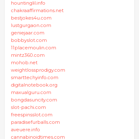
hountinglil.info
chakraaffirmations.net
bestjokes4u.com
lustgurgaon.com
geniejaar.com
bobbyslot.com
11placemoulin.com
mintz360.com
mohob.net
weightlossprodigy.com
smarttechyinfo.com
digitalnotebook.org
maxualguru.com
bongdasuncity.com
slot-pachi.com
freespinsslot.com
paradisefurballs.com
aveuere.info
cannabinoidtimes.com