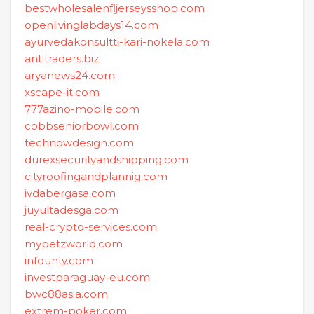
bestwholesalenfljerseysshop.com
openlivinglabdays14.com
ayurvedakonsultti-kari-nokela.com
antitraders.biz
aryanews24.com
xscape-it.com
777azino-mobile.com
cobbseniorbowl.com
technowdesign.com
durexsecurityandshipping.com
cityroofingandplannig.com
ivdabergasa.com
juyultadesga.com
real-crypto-services.com
mypetzworld.com
infounty.com
investparaguay-eu.com
bwc88asia.com
extrem-poker.com