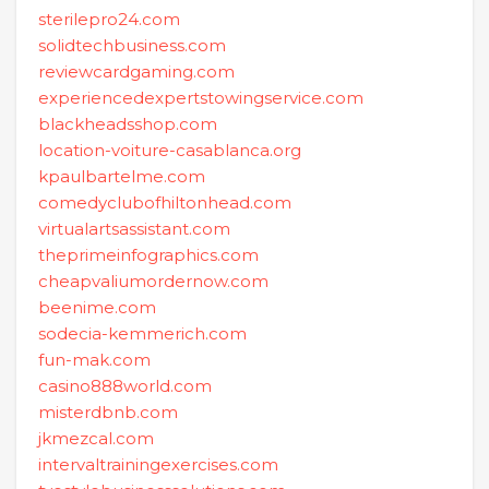
sterilepro24.com
solidtechbusiness.com
reviewcardgaming.com
experiencedexpertstowingservice.com
blackheadsshop.com
location-voiture-casablanca.org
kpaulbartelme.com
comedyclubofhiltonhead.com
virtualartsassistant.com
theprimeinfographics.com
cheapvaliumordernow.com
beenime.com
sodecia-kemmerich.com
fun-mak.com
casino888world.com
misterdbnb.com
jkmezcal.com
intervaltrainingexercises.com