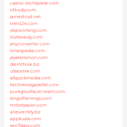
casino-tischspiele.com
otbody.com
jamestrust.net
trenz24.com
skipworking.com
loizbeauty.com
anyconverter.com
timespedia.com
jejakkrismon.com
diemthole.biz
ufabetkk.com
allquickmedia.com
technewsgazette.com
pureglowfacecream.com
kingofherrings.com
mrbetjapan.com
anewentity.biz
appkuala.com
seo7days.com