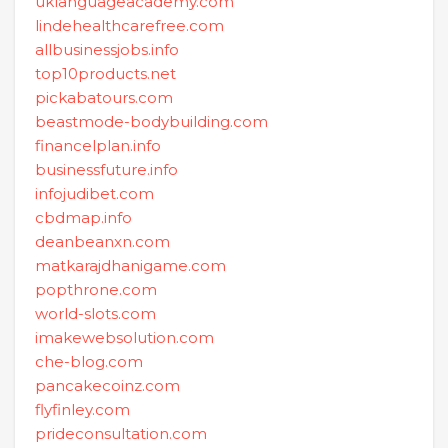
uklanguageacademy.com
lindehealthcarefree.com
allbusinessjobs.info
top10products.net
pickabatours.com
beastmode-bodybuilding.com
financelplan.info
businessfuture.info
infojudibet.com
cbdmap.info
deanbeanxn.com
matkarajdhanigame.com
popthrone.com
world-slots.com
imakewebsolution.com
che-blog.com
pancakecoinz.com
flyfinley.com
prideconsultation.com