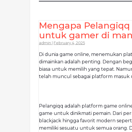
Mengapa Pelangiqq 
untuk gamer di ma
admin
|
February 4, 2025
Di dunia game online, menemukan plat
dimainkan adalah penting. Dengan begi
biasa untuk memilih yang tepat. Namu
telah muncul sebagai platform masu
Pelangiqq adalah platform game onli
game untuk dinikmati pemain. Dari perm
blackjack hingga favorit modern sepert
memiliki sesuatu untuk semua orang