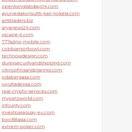
openlivinglabdays14.com
ayurvedakonsultti-kari-nokela.com
antitraders.biz
aryanews24.com
xscape-it.com
777azino-mobile.com
cobbseniorbowl.com
technowdesign.com
durexsecurityandshipping.com
cityroofingandplannig.com
ivdabergasa.com
juyultadesga.com
real-crypto-services.com
mypetzworld.com
infounty.com
investparaguay-eu.com
bwc88asia.com
extrem-poker.com