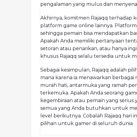
pengalaman yang mulus dan menyenang
Akhirnya, komitmen Rajaqq terhadap
platform game online lainnya. Platfo
sehingga pemain bisa mendapatkan 
Apakah Anda memiliki pertanyaan te
setoran atau penarikan, atau hanya i
khusus Rajaqq selalu tersedia untuk
Sebagai kesimpulan, Rajaqq adalah pili
mana karena ia menawarkan berbagai 
murah hati, antarmuka yang ramah p
terkemuka. Apakah Anda seorang game
kegembiraan atau pemain yang serius y
semua yang Anda butuhkan untuk m
level berikutnya. Cobalah Rajaqq hari i
pilihan untuk gamer di seluruh dunia.