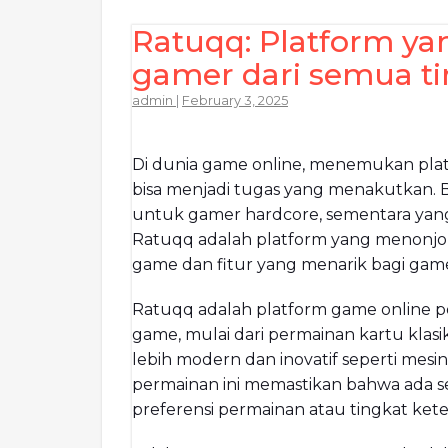
Ratuqq: Platform y
gamer dari semua t
admin
|
February 3, 2025
Di dunia game online, menemukan plat
bisa menjadi tugas yang menakutkan. B
untuk gamer hardcore, sementara yang
Ratuqq adalah platform yang menonjo
game dan fitur yang menarik bagi game
Ratuqq adalah platform game online
game, mulai dari permainan kartu klas
lebih modern dan inovatif seperti mesi
permainan ini memastikan bahwa ada s
preferensi permainan atau tingkat ket