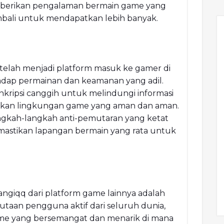
berikan pengalaman bermain game yang
li untuk mendapatkan lebih banyak.
telah menjadi platform masuk ke gamer di
dap permainan dan keamanan yang adil.
kripsi canggih untuk melindungi informasi
ikan lingkungan game yang aman dan aman.
ngkah-langkah anti-pemutaran yang ketat
stikan lapangan bermain yang rata untuk
ngiqq dari platform game lainnya adalah
taan pengguna aktif dari seluruh dunia,
me yang bersemangat dan menarik di mana