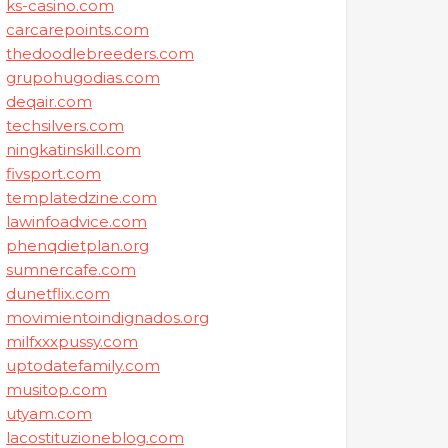
ks-casino.com
carcarepoints.com
thedoodlebreeders.com
grupohugodias.com
deqair.com
techsilvers.com
ningkatinskill.com
fivsport.com
templatedzine.com
lawinfoadvice.com
phenqdietplan.org
sumnercafe.com
dunetflix.com
movimientoindignados.org
milfxxxpussy.com
uptodatefamily.com
musitop.com
utyam.com
lacostituzioneblog.com