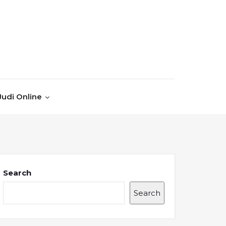
Judi Online
Search
Search