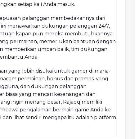
kan setiap kali Anda masuk.
 kepuasan pelanggan membedakannya dari
rm ini menawarkan dukungan pelanggan 24/7,
bantuan kapan pun mereka membutuhkannya.
ntang permainan, memerlukan bantuan dengan
ngin memberikan umpan balik, tim dukungan
 membantu Anda.
han yang lebih disukai untuk gamer di mana-
macam permainan, bonus dan promosi yang
engguna, dan dukungan pelanggan
r biasa yang mencari kesenangan dan
ang ingin menang besar, Rajaqq memiliki
embawa pengalaman bermain game Anda ke
ni dan lihat sendiri mengapa itu adalah platform